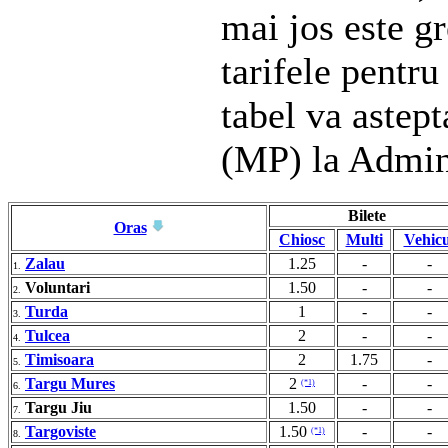
mai jos este gr
tarifele pentru
tabel va astep
(MP) la Admin
Bilete
Oras
Chiosc
Multi
Vehicu
Zalau
1.25
-
-
1.
Voluntari
1.50
-
-
2.
Turda
1
-
-
3.
Tulcea
2
-
-
4.
Timisoara
2
1.75
-
5.
Targu Mures
2
-
-
(*1)
6.
Targu Jiu
1.50
-
-
7.
Targoviste
1.50
-
-
(*1)
8.