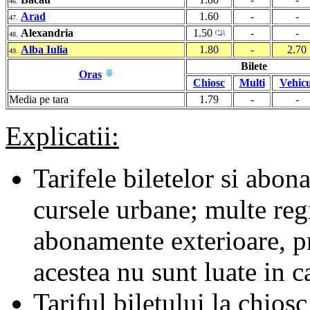
46.
Arad
1.60
-
-
47.
Alexandria
1.50
-
-
(*1)
48.
Alba Iulia
1.80
-
2.70
49.
Bilete
Oras
Chiosc
Multi
Vehicu
Media pe tara
1.79
-
-
Explicatii:
Tarifele biletelor si abona
cursele urbane; multe regii
abonamente exterioare, pr
acestea nu sunt luate in c
Tariful biletului la chiosc