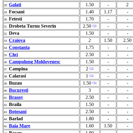
Galati
1.50
-
2
28.
Focsani
1.40
1.17
-
29.
Fetesti
1.70
-
-
30.
Drobeta Turnu Severin
2.50
-
-
(*1)
31.
Deva
1.50
-
-
32.
Craiova
2
1.50
2.50
33.
Constanta
1.75
-
-
34.
Cluj
2.50
-
-
35.
Campulung Moldovenesc
1.50
-
-
36.
Campina
2
-
-
(*1)
37.
Calarasi
1
-
-
(*1)
38.
Buzau
1.50
-
-
(*1)
39.
Bucuresti
3
-
-
40.
Brasov
2.50
-
-
41.
Braila
1.50
-
-
42.
Botosani
2.50
-
-
43.
Barlad
1.80
-
-
44.
Baia Mare
1.60
1.50
-
45.
Bacau
1.80
-
-