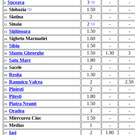
Suceava
3
-
-
(*1)
9.
Slobozia
1.50
-
-
(*2)
10.
Slatina
2
-
-
11.
Sinaia
2
-
-
(*1)
12.
Sighisoara
1.50
-
-
13.
Sighetu Marmatiei
1.60
-
-
14.
Sibiu
1.50
-
-
15.
Sfantu Gheorghe
1.50
1.30
3
16.
Satu Mare
1.80
-
-
17.
Sacele
2
-
-
18.
Resita
1.30
-
-
19.
Ramnicu Valcea
2
-
2.50
20.
Ploiesti
2
-
-
21.
Pitesti
1.80
-
-
22.
Piatra Neamt
1.50
-
-
23.
Oradea
3
-
-
24.
Miercurea Ciuc
1.50
-
-
25.
Medias
1
-
-
26.
Iasi
2
1.80
-
27.