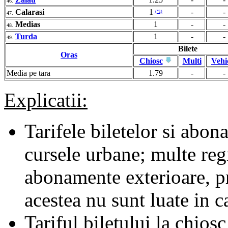
46.
Calarasi
1
-
-
(*1)
47.
Medias
1
-
-
48.
Turda
1
-
-
49.
Bilete
Oras
Chiosc
Multi
Vehi
Media pe tara
1.79
-
-
Explicatii:
Tarifele biletelor si abona
cursele urbane; multe regii
abonamente exterioare, pr
acestea nu sunt luate in c
Tariful biletului la chiosc