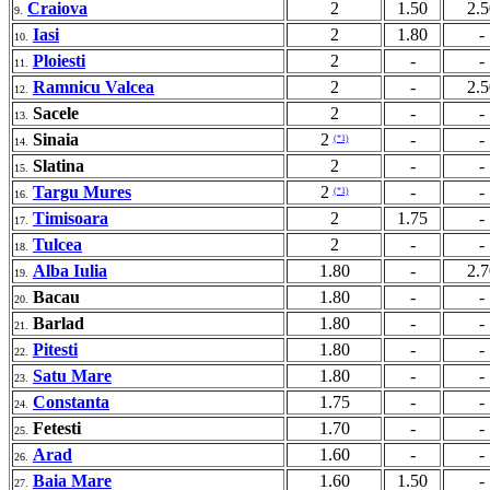
Craiova
2
1.50
2.5
9.
Iasi
2
1.80
-
10.
Ploiesti
2
-
-
11.
Ramnicu Valcea
2
-
2.5
12.
Sacele
2
-
-
13.
Sinaia
2
-
-
(*1)
14.
Slatina
2
-
-
15.
Targu Mures
2
-
-
(*1)
16.
Timisoara
2
1.75
-
17.
Tulcea
2
-
-
18.
Alba Iulia
1.80
-
2.7
19.
Bacau
1.80
-
-
20.
Barlad
1.80
-
-
21.
Pitesti
1.80
-
-
22.
Satu Mare
1.80
-
-
23.
Constanta
1.75
-
-
24.
Fetesti
1.70
-
-
25.
Arad
1.60
-
-
26.
Baia Mare
1.60
1.50
-
27.