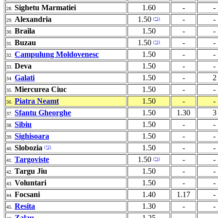
Sighetu Marmatiei
1.60
-
-
28.
Alexandria
1.50
-
-
(*1)
29.
Braila
1.50
-
-
30.
Buzau
1.50
-
-
(*1)
31.
Campulung Moldovenesc
1.50
-
-
32.
Deva
1.50
-
-
33.
Galati
1.50
-
2
34.
Miercurea Ciuc
1.50
-
-
35.
Piatra Neamt
1.50
-
-
36.
Sfantu Gheorghe
1.50
1.30
3
37.
Sibiu
1.50
-
-
38.
Sighisoara
1.50
-
-
39.
Slobozia
1.50
-
-
(*2)
40.
Targoviste
1.50
-
-
(*1)
41.
Targu Jiu
1.50
-
-
42.
Voluntari
1.50
-
-
43.
Focsani
1.40
1.17
-
44.
Resita
1.30
-
-
45.
Zalau
1.25
-
-