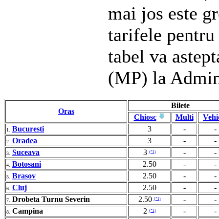
mai jos este gr
tarifele pentru
tabel va astep
(MP) la Admin
Bilete
Oras
Chiosc
Multi
Vehi
Bucuresti
3
-
-
1.
Oradea
3
-
-
2.
Suceava
3
-
-
(*1)
3.
Botosani
2.50
-
-
4.
Brasov
2.50
-
-
5.
Cluj
2.50
-
-
6.
Drobeta Turnu Severin
2.50
-
-
(*1)
7.
Campina
2
-
-
(*1)
8.