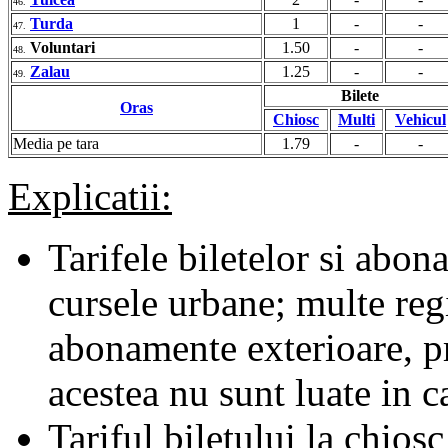
46.
Turda
1
-
-
47.
Voluntari
1.50
-
-
48.
Zalau
1.25
-
-
49.
Bilete
Oras
Chiosc
Multi
Vehicul
Media pe tara
1.79
-
-
Explicatii:
Tarifele biletelor si abona
cursele urbane; multe regii
abonamente exterioare, pr
acestea nu sunt luate in c
Tariful biletului la chiosc