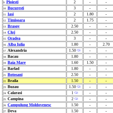
Ploiesti
2
-
-
9.
Bucuresti
3
-
-
10.
Iasi
2
1.80
-
11.
Timisoara
2
1.75
-
12.
Brasov
2.50
-
-
13.
Cluj
2.50
-
-
14.
Oradea
3
-
-
15.
Alba Iulia
1.80
-
2.70
16.
Alexandria
1.50
-
-
(*1)
17.
Bacau
1.80
-
-
18.
Baia Mare
1.60
1.50
-
19.
Barlad
1.80
-
-
20.
Botosani
2.50
-
-
21.
Braila
1.50
-
-
22.
Buzau
1.50
-
-
(*1)
23.
Calarasi
1
-
-
(*1)
24.
Campina
2
-
-
(*1)
25.
Campulung Moldovenesc
1.50
-
-
26.
Deva
1.50
-
-
27.