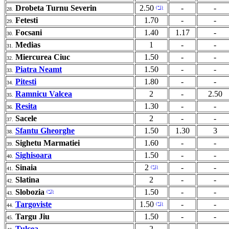
Drobeta Turnu Severin
2.50
-
-
(*1)
28.
Fetesti
1.70
-
-
29.
Focsani
1.40
1.17
-
30.
Medias
1
-
-
31.
Miercurea Ciuc
1.50
-
-
32.
Piatra Neamt
1.50
-
-
33.
Pitesti
1.80
-
-
34.
Ramnicu Valcea
2
-
2.50
35.
Resita
1.30
-
-
36.
Sacele
2
-
-
37.
Sfantu Gheorghe
1.50
1.30
3
38.
Sighetu Marmatiei
1.60
-
-
39.
Sighisoara
1.50
-
-
40.
Sinaia
2
-
-
(*1)
41.
Slatina
2
-
-
42.
Slobozia
1.50
-
-
(*2)
43.
Targoviste
1.50
-
-
(*1)
44.
Targu Jiu
1.50
-
-
45.
Tulcea
2
-
-