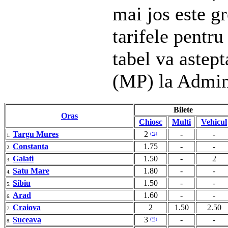
mai jos este gr
tarifele pentru
tabel va astep
(MP) la Admin
Bilete
Oras
Chiosc
Multi
Vehicul
Targu Mures
2
-
-
(*1)
1.
Constanta
1.75
-
-
2.
Galati
1.50
-
2
3.
Satu Mare
1.80
-
-
4.
Sibiu
1.50
-
-
5.
Arad
1.60
-
-
6.
Craiova
2
1.50
2.50
7.
Suceava
3
-
-
(*1)
8.