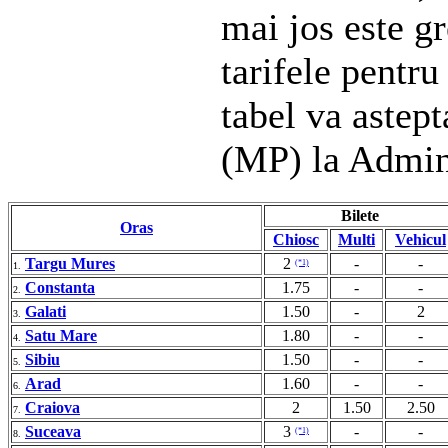
mai jos este gr
tarifele pentru
tabel va astep
(MP) la Admin
Bilete
Oras
Chiosc
Multi
Vehicul
Targu Mures
2
-
-
(*1)
1.
Constanta
1.75
-
-
2.
Galati
1.50
-
2
3.
Satu Mare
1.80
-
-
4.
Sibiu
1.50
-
-
5.
Arad
1.60
-
-
6.
Craiova
2
1.50
2.50
7.
Suceava
3
-
-
(*1)
8.