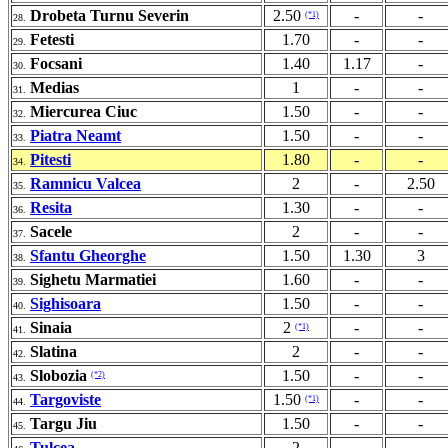
Drobeta Turnu Severin
2.50
-
-
(*1)
28.
Fetesti
1.70
-
-
29.
Focsani
1.40
1.17
-
30.
Medias
1
-
-
31.
Miercurea Ciuc
1.50
-
-
32.
Piatra Neamt
1.50
-
-
33.
Pitesti
1.80
-
-
34.
Ramnicu Valcea
2
-
2.50
35.
Resita
1.30
-
-
36.
Sacele
2
-
-
37.
Sfantu Gheorghe
1.50
1.30
3
38.
Sighetu Marmatiei
1.60
-
-
39.
Sighisoara
1.50
-
-
40.
Sinaia
2
-
-
(*1)
41.
Slatina
2
-
-
42.
Slobozia
1.50
-
-
(*2)
43.
Targoviste
1.50
-
-
(*1)
44.
Targu Jiu
1.50
-
-
45.
Tulcea
2
-
-