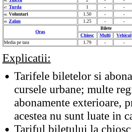
46.
Turda
1
-
-
47.
Voluntari
1.50
-
-
48.
Zalau
1.25
-
-
49.
Bilete
Oras
Chiosc
Multi
Vehicul
Media pe tara
1.79
-
-
Explicatii:
Tarifele biletelor si abona
cursele urbane; multe regii
abonamente exterioare, pr
acestea nu sunt luate in c
Tariful biletului la chiosc