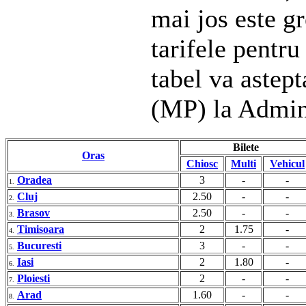
mai jos este gr
tarifele pentru
tabel va astep
(MP) la Admin
Bilete
Oras
Chiosc
Multi
Vehicul
Oradea
3
-
-
1.
Cluj
2.50
-
-
2.
Brasov
2.50
-
-
3.
Timisoara
2
1.75
-
4.
Bucuresti
3
-
-
5.
Iasi
2
1.80
-
6.
Ploiesti
2
-
-
7.
Arad
1.60
-
-
8.