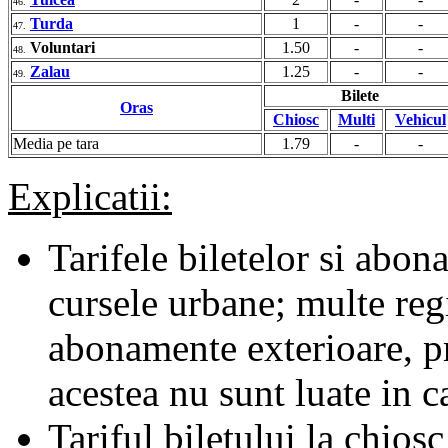
46.
Turda
1
-
-
47.
Voluntari
1.50
-
-
48.
Zalau
1.25
-
-
49.
Bilete
Oras
Chiosc
Multi
Vehicul
Media pe tara
1.79
-
-
Explicatii:
Tarifele biletelor si abona
cursele urbane; multe regii
abonamente exterioare, pr
acestea nu sunt luate in c
Tariful biletului la chiosc