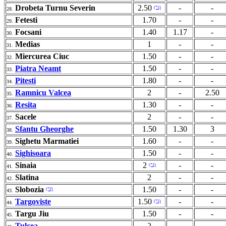
Drobeta Turnu Severin
2.50
-
-
(*1)
28.
Fetesti
1.70
-
-
29.
Focsani
1.40
1.17
-
30.
Medias
1
-
-
31.
Miercurea Ciuc
1.50
-
-
32.
Piatra Neamt
1.50
-
-
33.
Pitesti
1.80
-
-
34.
Ramnicu Valcea
2
-
2.50
35.
Resita
1.30
-
-
36.
Sacele
2
-
-
37.
Sfantu Gheorghe
1.50
1.30
3
38.
Sighetu Marmatiei
1.60
-
-
39.
Sighisoara
1.50
-
-
40.
Sinaia
2
-
-
(*1)
41.
Slatina
2
-
-
42.
Slobozia
1.50
-
-
(*2)
43.
Targoviste
1.50
-
-
(*1)
44.
Targu Jiu
1.50
-
-
45.
Tulcea
2
-
-