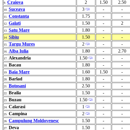
Craiova
2
1.50
2.50
9.
Suceava
3
-
-
(*1)
10.
Constanta
1.75
-
-
11.
Galati
1.50
-
2
12.
Satu Mare
1.80
-
-
13.
Sibiu
1.50
-
-
14.
Targu Mures
2
-
-
(*1)
15.
Alba Iulia
1.80
-
2.70
16.
Alexandria
1.50
-
-
(*1)
17.
Bacau
1.80
-
-
18.
Baia Mare
1.60
1.50
-
19.
Barlad
1.80
-
-
20.
Botosani
2.50
-
-
21.
Braila
1.50
-
-
22.
Buzau
1.50
-
-
(*1)
23.
Calarasi
1
-
-
(*1)
24.
Campina
2
-
-
(*1)
25.
Campulung Moldovenesc
1.50
-
-
26.
Deva
1.50
-
-
27.