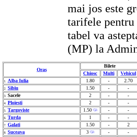
mai jos este gr
tarifele pentru
tabel va astep
(MP) la Admin
Bilete
Oras
Chiosc
Multi
Vehicul
Alba Iulia
1.80
-
2.70
1.
Sibiu
1.50
-
-
2.
Sacele
2
-
-
3.
Ploiesti
2
-
-
4.
Targoviste
1.50
-
-
(*1)
5.
Turda
1
-
-
6.
Galati
1.50
-
2
7.
Suceava
3
-
-
(*1)
8.