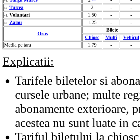
46.
Tulcea
2
-
-
47.
Voluntari
1.50
-
-
48.
Zalau
1.25
-
-
49.
Bilete
Oras
Chiosc
Multi
Vehicul
Media pe tara
1.79
-
-
Explicatii:
Tarifele biletelor si abona
cursele urbane; multe regii
abonamente exterioare, pr
acestea nu sunt luate in c
Tariful biletului la chiosc