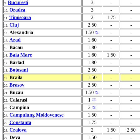
Bucuresti
3
-
-
9.
Oradea
3
-
-
10.
Timisoara
2
1.75
-
11.
Cluj
2.50
-
-
12.
Alexandria
1.50
-
-
(*1)
13.
Arad
1.60
-
-
14.
Bacau
1.80
-
-
15.
Baia Mare
1.60
1.50
-
16.
Barlad
1.80
-
-
17.
Botosani
2.50
-
-
18.
Braila
1.50
-
-
19.
Brasov
2.50
-
-
20.
Buzau
1.50
-
-
(*1)
21.
Calarasi
1
-
-
(*1)
22.
Campina
2
-
-
(*1)
23.
Campulung Moldovenesc
1.50
-
-
24.
Constanta
1.75
-
-
25.
Craiova
2
1.50
2.50
26.
Deva
1.50
-
-
27.