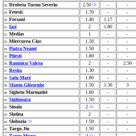
Drobeta Turnu Severin
2.50
-
-
(*1)
28.
Fetesti
1.70
-
-
29.
Focsani
1.40
1.17
-
30.
Iasi
2
1.80
-
31.
Medias
1
-
-
32.
Miercurea Ciuc
1.50
-
-
33.
Piatra Neamt
1.50
-
-
34.
Pitesti
1.80
-
-
35.
Ramnicu Valcea
2
-
2.50
36.
Resita
1.30
-
-
37.
Satu Mare
1.80
-
-
38.
Sfantu Gheorghe
1.50
1.30
3
39.
Sighetu Marmatiei
1.60
-
-
40.
Sighisoara
1.50
-
-
41.
Sinaia
2
-
-
(*1)
42.
Slatina
2
-
-
43.
Slobozia
1.50
-
-
(*2)
44.
Targu Jiu
1.50
-
-
45.
Targu Mures
2
-
-
(*1)