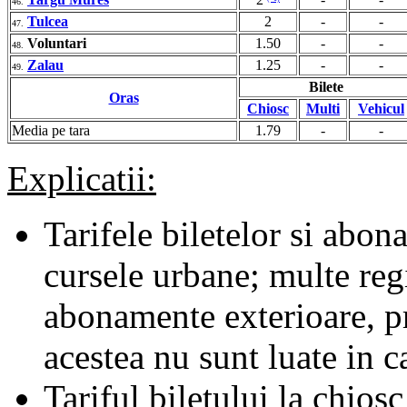
46.
Tulcea
2
-
-
47.
Voluntari
1.50
-
-
48.
Zalau
1.25
-
-
49.
Bilete
Oras
Chiosc
Multi
Vehicul
Media pe tara
1.79
-
-
Explicatii:
Tarifele biletelor si abona
cursele urbane; multe regii
abonamente exterioare, pr
acestea nu sunt luate in c
Tariful biletului la chiosc