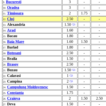
Bucuresti
3
-
-
9.
Oradea
3
-
-
10.
Timisoara
2
1.75
-
11.
Cluj
2.50
-
-
12.
Alexandria
1.50
-
-
(*1)
13.
Arad
1.60
-
-
14.
Bacau
1.80
-
-
15.
Baia Mare
1.60
1.50
-
16.
Barlad
1.80
-
-
17.
Botosani
2.50
-
-
18.
Braila
1.50
-
-
19.
Brasov
2.50
-
-
20.
Buzau
1.50
-
-
(*1)
21.
Calarasi
1
-
-
(*1)
22.
Campina
2
-
-
(*1)
23.
Campulung Moldovenesc
1.50
-
-
24.
Constanta
1.75
-
-
25.
Craiova
2
1.50
2.50
26.
Deva
1.50
-
-
27.