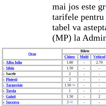
mai jos este gr
tarifele pentru
tabel va astep
(MP) la Admin
Bilete
Oras
Chiosc
Multi
Vehicul
Alba Iulia
1.80
-
2.70
1.
Sibiu
1.50
-
-
2.
Sacele
2
-
-
3.
Ploiesti
2
-
-
4.
Targoviste
1.50
-
-
(*1)
5.
Turda
1
-
-
6.
Galati
1.50
-
2
7.
Suceava
3
-
-
(*1)
8.