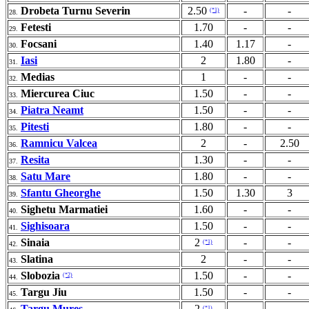
Drobeta Turnu Severin
2.50
-
-
(*1)
28.
Fetesti
1.70
-
-
29.
Focsani
1.40
1.17
-
30.
Iasi
2
1.80
-
31.
Medias
1
-
-
32.
Miercurea Ciuc
1.50
-
-
33.
Piatra Neamt
1.50
-
-
34.
Pitesti
1.80
-
-
35.
Ramnicu Valcea
2
-
2.50
36.
Resita
1.30
-
-
37.
Satu Mare
1.80
-
-
38.
Sfantu Gheorghe
1.50
1.30
3
39.
Sighetu Marmatiei
1.60
-
-
40.
Sighisoara
1.50
-
-
41.
Sinaia
2
-
-
(*1)
42.
Slatina
2
-
-
43.
Slobozia
1.50
-
-
(*2)
44.
Targu Jiu
1.50
-
-
45.
Targu Mures
2
-
-
(*1)