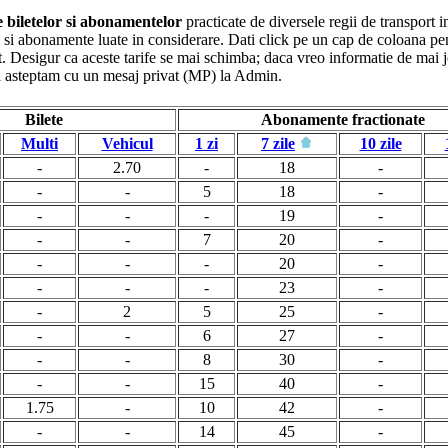
le biletelor si abonamentelor
practicate de diversele regii de transport i
ete si abonamente luate in considerare. Dati click pe un cap de coloana pe
. Desigur ca aceste tarife se mai schimba; daca vreo informatie de mai jo
va asteptam cu un mesaj privat (MP) la Admin.
Bilete
Abonamente fractionate
Multi
Vehicul
1 zi
7 zile
10 zile
-
2.70
-
18
-
-
-
5
18
-
-
-
-
19
-
-
-
7
20
-
-
-
-
20
-
-
-
-
23
-
-
2
5
25
-
-
-
6
27
-
-
-
8
30
-
-
-
15
40
-
1.75
-
10
42
-
-
-
14
45
-