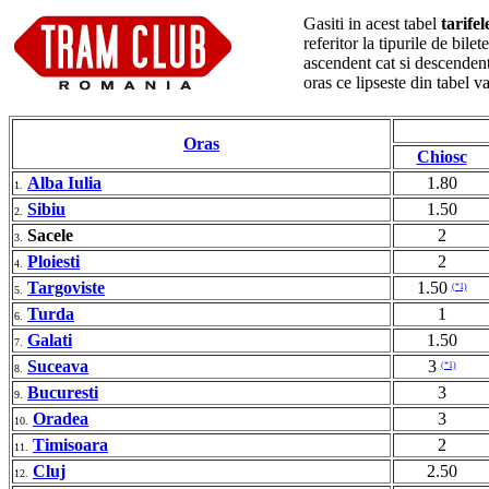
Gasiti in acest tabel
tarife
referitor la tipurile de bil
ascendent cat si descendent
oras ce lipseste din tabel 
Oras
Chiosc
Alba Iulia
1.80
1.
Sibiu
1.50
2.
Sacele
2
3.
Ploiesti
2
4.
Targoviste
1.50
(*1)
5.
Turda
1
6.
Galati
1.50
7.
Suceava
3
(*1)
8.
Bucuresti
3
9.
Oradea
3
10.
Timisoara
2
11.
Cluj
2.50
12.