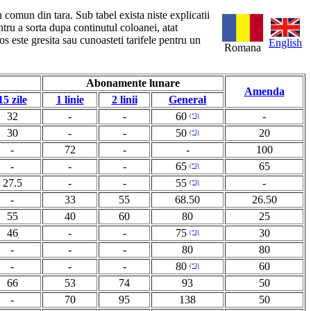
n comun din tara. Sub tabel exista niste explicatii
ntru a sorta dupa continutul coloanei, atat
s este gresita sau cunoasteti tarifele pentru un
English
Romana
Abonamente lunare
Amenda
15 zile
1 linie
2 linii
General
32
-
-
60
-
(*3)
30
-
-
50
20
(*3)
-
72
-
-
100
-
-
-
65
65
(*3)
27.5
-
-
55
-
(*3)
-
33
55
68.50
26.50
55
40
60
80
25
46
-
-
75
30
(*3)
-
-
-
80
80
-
-
-
80
60
(*3)
66
53
74
93
50
-
70
95
138
50