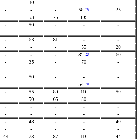
-
30
-
-
-
-
-
-
58
25
(*3)
-
53
75
105
-
-
50
-
-
-
-
-
-
-
-
-
63
81
-
-
-
-
-
55
20
-
-
-
85
60
(*3)
-
35
-
70
-
-
-
-
-
-
-
50
-
-
-
-
-
-
54
-
(*3)
-
55
80
110
50
-
50
65
80
-
-
-
-
-
-
-
-
-
-
-
-
48
-
-
40
-
-
-
-
-
44
73
87
116
44