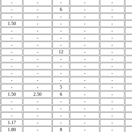
-
-
-
-
-
-
-
6
-
-
-
-
-
-
-
1.50
-
-
-
-
-
-
-
-
-
-
-
-
-
-
-
-
-
-
-
-
-
12
-
-
-
-
-
-
-
-
-
-
-
-
-
-
-
-
-
-
-
-
-
-
-
-
5
-
-
1.50
2.50
6
-
-
-
-
-
-
-
-
-
-
-
-
-
-
-
-
-
1.17
-
-
-
-
1.80
-
8
-
-