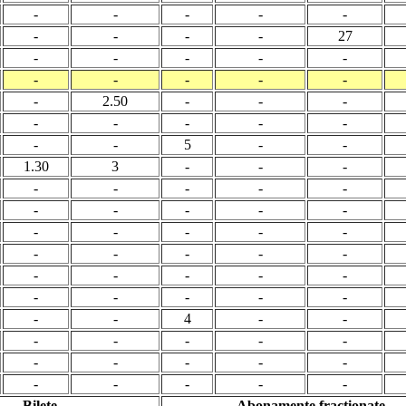
-
-
-
-
-
-
-
-
-
27
-
-
-
-
-
-
-
-
-
-
-
2.50
-
-
-
-
-
-
-
-
-
-
5
-
-
1.30
3
-
-
-
-
-
-
-
-
-
-
-
-
-
-
-
-
-
-
-
-
-
-
-
-
-
-
-
-
-
-
-
-
-
-
-
4
-
-
-
-
-
-
-
-
-
-
-
-
-
-
-
-
-
Bilete
Abonamente fractionate