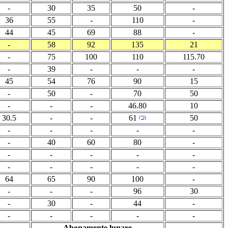
-
30
35
50
-
36
55
-
110
-
44
45
69
88
-
-
58
92
135
21
-
75
100
110
115.70
-
39
-
-
-
45
54
76
90
15
-
50
-
70
50
-
-
-
46.80
10
30.5
-
-
61
50
(*3)
-
-
-
-
-
-
40
60
80
-
-
-
-
-
-
-
-
-
-
-
64
65
90
100
-
-
-
-
96
30
-
30
-
44
-
-
-
-
-
-
Abonamente lunare