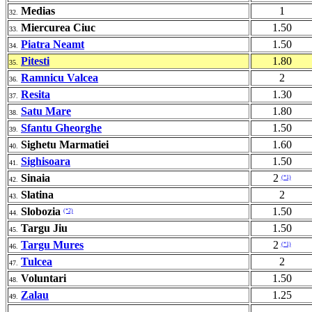
Medias
1
32.
Miercurea Ciuc
1.50
33.
Piatra Neamt
1.50
34.
Pitesti
1.80
35.
Ramnicu Valcea
2
36.
Resita
1.30
37.
Satu Mare
1.80
38.
Sfantu Gheorghe
1.50
39.
Sighetu Marmatiei
1.60
40.
Sighisoara
1.50
41.
Sinaia
2
(*1)
42.
Slatina
2
43.
Slobozia
1.50
(*2)
44.
Targu Jiu
1.50
45.
Targu Mures
2
(*1)
46.
Tulcea
2
47.
Voluntari
1.50
48.
Zalau
1.25
49.