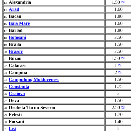
Alexandria
1.50
(*1)
13.
Arad
1.60
14.
Bacau
1.80
15.
Baia Mare
1.60
16.
Barlad
1.80
17.
Botosani
2.50
18.
Braila
1.50
19.
Brasov
2.50
20.
Buzau
1.50
(*1)
21.
Calarasi
1
(*1)
22.
Campina
2
(*1)
23.
Campulung Moldovenesc
1.50
24.
Constanta
1.75
25.
Craiova
2
26.
Deva
1.50
27.
Drobeta Turnu Severin
2.50
(*1)
28.
Fetesti
1.70
29.
Focsani
1.40
30.
Iasi
2
31.