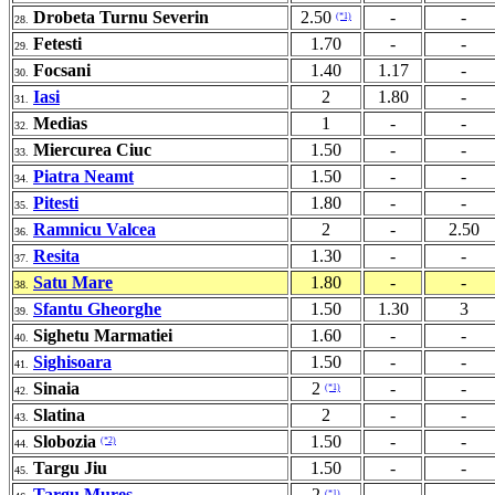
Drobeta Turnu Severin
2.50
-
-
(*1)
28.
Fetesti
1.70
-
-
29.
Focsani
1.40
1.17
-
30.
Iasi
2
1.80
-
31.
Medias
1
-
-
32.
Miercurea Ciuc
1.50
-
-
33.
Piatra Neamt
1.50
-
-
34.
Pitesti
1.80
-
-
35.
Ramnicu Valcea
2
-
2.50
36.
Resita
1.30
-
-
37.
Satu Mare
1.80
-
-
38.
Sfantu Gheorghe
1.50
1.30
3
39.
Sighetu Marmatiei
1.60
-
-
40.
Sighisoara
1.50
-
-
41.
Sinaia
2
-
-
(*1)
42.
Slatina
2
-
-
43.
Slobozia
1.50
-
-
(*2)
44.
Targu Jiu
1.50
-
-
45.
Targu Mures
2
-
-
(*1)