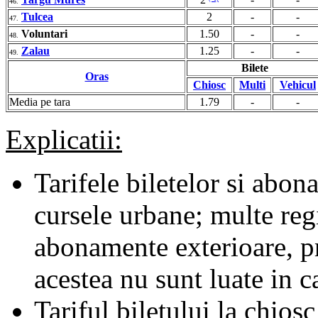
46.
Tulcea
2
-
-
47.
Voluntari
1.50
-
-
48.
Zalau
1.25
-
-
49.
Bilete
Oras
Chiosc
Multi
Vehicul
Media pe tara
1.79
-
-
Explicatii:
Tarifele biletelor si abona
cursele urbane; multe regii
abonamente exterioare, pr
acestea nu sunt luate in c
Tariful biletului la chiosc