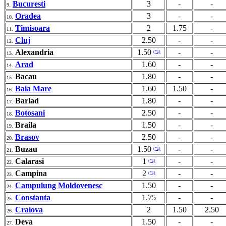
Bucuresti
3
-
-
9.
Oradea
3
-
-
10.
Timisoara
2
1.75
-
11.
Cluj
2.50
-
-
12.
Alexandria
1.50
-
-
(*1)
13.
Arad
1.60
-
-
14.
Bacau
1.80
-
-
15.
Baia Mare
1.60
1.50
-
16.
Barlad
1.80
-
-
17.
Botosani
2.50
-
-
18.
Braila
1.50
-
-
19.
Brasov
2.50
-
-
20.
Buzau
1.50
-
-
(*1)
21.
Calarasi
1
-
-
(*1)
22.
Campina
2
-
-
(*1)
23.
Campulung Moldovenesc
1.50
-
-
24.
Constanta
1.75
-
-
25.
Craiova
2
1.50
2.50
26.
Deva
1.50
-
-
27.