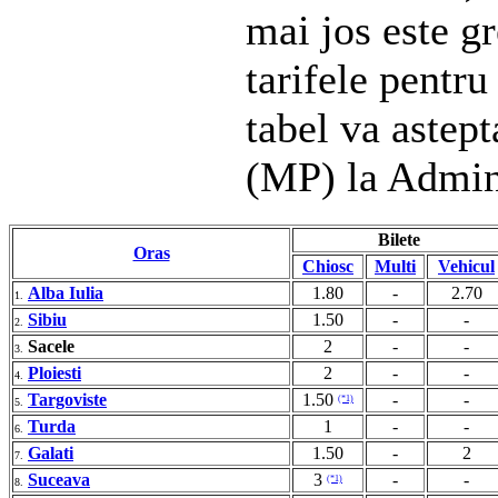
mai jos este gr
tarifele pentru
tabel va astep
(MP) la Admin
Bilete
Oras
Chiosc
Multi
Vehicul
Alba Iulia
1.80
-
2.70
1.
Sibiu
1.50
-
-
2.
Sacele
2
-
-
3.
Ploiesti
2
-
-
4.
Targoviste
1.50
-
-
(*1)
5.
Turda
1
-
-
6.
Galati
1.50
-
2
7.
Suceava
3
-
-
(*1)
8.