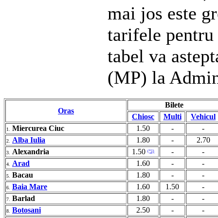
mai jos este gr
tarifele pentru
tabel va astep
(MP) la Admin
Bilete
Oras
Chiosc
Multi
Vehicul
Miercurea Ciuc
1.50
-
-
1.
Alba Iulia
1.80
-
2.70
2.
Alexandria
1.50
-
-
(*1)
3.
Arad
1.60
-
-
4.
Bacau
1.80
-
-
5.
Baia Mare
1.60
1.50
-
6.
Barlad
1.80
-
-
7.
Botosani
2.50
-
-
8.