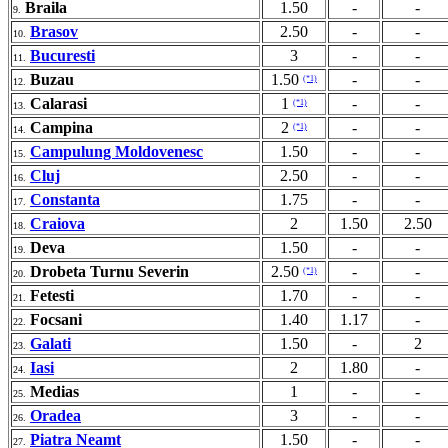
Braila
1.50
-
-
9.
Brasov
2.50
-
-
10.
Bucuresti
3
-
-
11.
Buzau
1.50
-
-
(*1)
12.
Calarasi
1
-
-
(*1)
13.
Campina
2
-
-
(*1)
14.
Campulung Moldovenesc
1.50
-
-
15.
Cluj
2.50
-
-
16.
Constanta
1.75
-
-
17.
Craiova
2
1.50
2.50
18.
Deva
1.50
-
-
19.
Drobeta Turnu Severin
2.50
-
-
(*1)
20.
Fetesti
1.70
-
-
21.
Focsani
1.40
1.17
-
22.
Galati
1.50
-
2
23.
Iasi
2
1.80
-
24.
Medias
1
-
-
25.
Oradea
3
-
-
26.
Piatra Neamt
1.50
-
-
27.