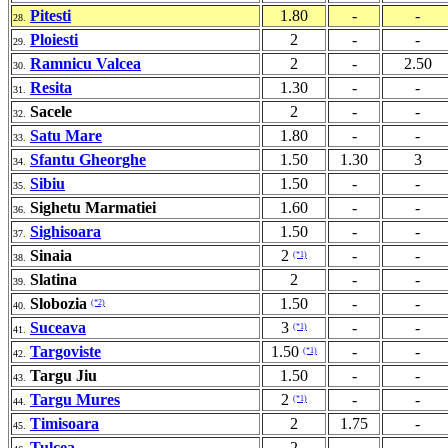
Pitesti
1.80
-
-
28.
Ploiesti
2
-
-
29.
Ramnicu Valcea
2
-
2.50
30.
Resita
1.30
-
-
31.
Sacele
2
-
-
32.
Satu Mare
1.80
-
-
33.
Sfantu Gheorghe
1.50
1.30
3
34.
Sibiu
1.50
-
-
35.
Sighetu Marmatiei
1.60
-
-
36.
Sighisoara
1.50
-
-
37.
Sinaia
2
-
-
(*1)
38.
Slatina
2
-
-
39.
Slobozia
1.50
-
-
(*2)
40.
Suceava
3
-
-
(*1)
41.
Targoviste
1.50
-
-
(*1)
42.
Targu Jiu
1.50
-
-
43.
Targu Mures
2
-
-
(*1)
44.
Timisoara
2
1.75
-
45.
Tulcea
2
-
-