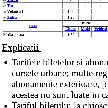
46.
Turda
1
-
-
47.
Voluntari
1.50
-
-
48.
Zalau
1.25
-
-
49.
Bilete
Oras
Chiosc
Multi
Vehicul
Media pe tara
1.79
-
-
Explicatii:
Tarifele biletelor si abona
cursele urbane; multe regii
abonamente exterioare, pr
acestea nu sunt luate in c
Tariful biletului la chiosc