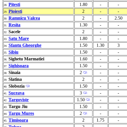
Pitesti
1.80
-
-
28.
Ploiesti
2
-
-
29.
Ramnicu Valcea
2
-
2.50
30.
Resita
1.30
-
-
31.
Sacele
2
-
-
32.
Satu Mare
1.80
-
-
33.
Sfantu Gheorghe
1.50
1.30
3
34.
Sibiu
1.50
-
-
35.
Sighetu Marmatiei
1.60
-
-
36.
Sighisoara
1.50
-
-
37.
Sinaia
2
-
-
(*1)
38.
Slatina
2
-
-
39.
Slobozia
1.50
-
-
(*2)
40.
Suceava
3
-
-
(*1)
41.
Targoviste
1.50
-
-
(*1)
42.
Targu Jiu
1.50
-
-
43.
Targu Mures
2
-
-
(*1)
44.
Timisoara
2
1.75
-
45.
Tulcea
2
-
-