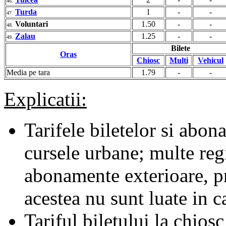
46.
Turda
1
-
-
47.
Voluntari
1.50
-
-
48.
Zalau
1.25
-
-
49.
Bilete
Oras
Chiosc
Multi
Vehicul
Media pe tara
1.79
-
-
Explicatii:
Tarifele biletelor si abona
cursele urbane; multe regii
abonamente exterioare, pr
acestea nu sunt luate in c
Tariful biletului la chiosc