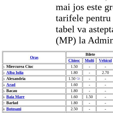
mai jos este gr
tarifele pentru
tabel va astep
(MP) la Admin
Bilete
Oras
Chiosc
Multi
Vehicul
Miercurea Ciuc
1.50
-
-
1.
Alba Iulia
1.80
-
2.70
2.
Alexandria
1.50
-
-
(*1)
3.
Arad
1.60
-
-
4.
Bacau
1.80
-
-
5.
Baia Mare
1.60
1.50
-
6.
Barlad
1.80
-
-
7.
Botosani
2.50
-
-
8.