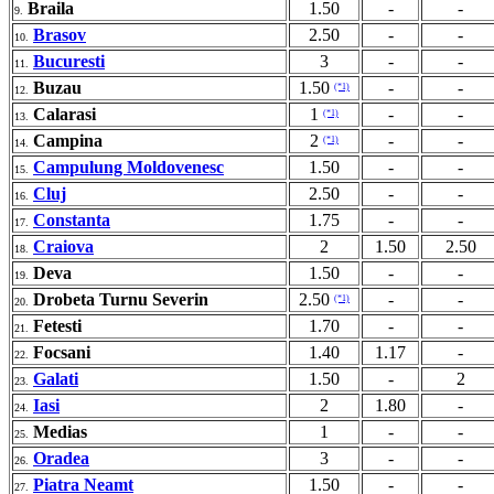
Braila
1.50
-
-
9.
Brasov
2.50
-
-
10.
Bucuresti
3
-
-
11.
Buzau
1.50
-
-
(*1)
12.
Calarasi
1
-
-
(*1)
13.
Campina
2
-
-
(*1)
14.
Campulung Moldovenesc
1.50
-
-
15.
Cluj
2.50
-
-
16.
Constanta
1.75
-
-
17.
Craiova
2
1.50
2.50
18.
Deva
1.50
-
-
19.
Drobeta Turnu Severin
2.50
-
-
(*1)
20.
Fetesti
1.70
-
-
21.
Focsani
1.40
1.17
-
22.
Galati
1.50
-
2
23.
Iasi
2
1.80
-
24.
Medias
1
-
-
25.
Oradea
3
-
-
26.
Piatra Neamt
1.50
-
-
27.