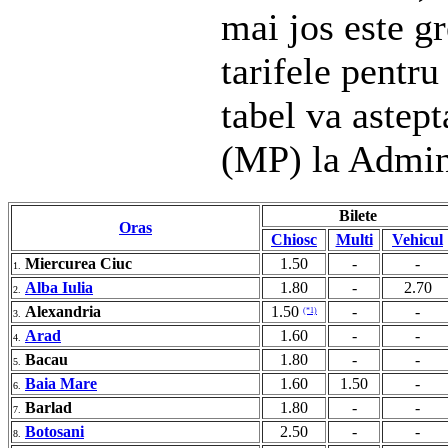
mai jos este gr
tarifele pentru
tabel va astep
(MP) la Admin
Bilete
Oras
Chiosc
Multi
Vehicul
Miercurea Ciuc
1.50
-
-
1.
Alba Iulia
1.80
-
2.70
2.
Alexandria
1.50
-
-
(*1)
3.
Arad
1.60
-
-
4.
Bacau
1.80
-
-
5.
Baia Mare
1.60
1.50
-
6.
Barlad
1.80
-
-
7.
Botosani
2.50
-
-
8.