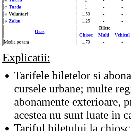
46.
Turda
1
-
-
47.
Voluntari
1.50
-
-
48.
Zalau
1.25
-
-
49.
Bilete
Oras
Chiosc
Multi
Vehicul
Media pe tara
1.79
-
-
Explicatii:
Tarifele biletelor si abona
cursele urbane; multe regii
abonamente exterioare, pr
acestea nu sunt luate in c
Tariful biletului la chiosc