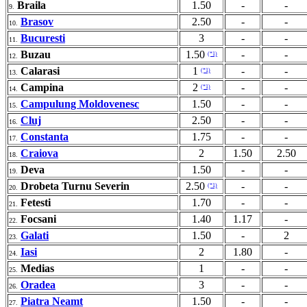
Braila
1.50
-
-
9.
Brasov
2.50
-
-
10.
Bucuresti
3
-
-
11.
Buzau
1.50
-
-
(*1)
12.
Calarasi
1
-
-
(*1)
13.
Campina
2
-
-
(*1)
14.
Campulung Moldovenesc
1.50
-
-
15.
Cluj
2.50
-
-
16.
Constanta
1.75
-
-
17.
Craiova
2
1.50
2.50
18.
Deva
1.50
-
-
19.
Drobeta Turnu Severin
2.50
-
-
(*1)
20.
Fetesti
1.70
-
-
21.
Focsani
1.40
1.17
-
22.
Galati
1.50
-
2
23.
Iasi
2
1.80
-
24.
Medias
1
-
-
25.
Oradea
3
-
-
26.
Piatra Neamt
1.50
-
-
27.