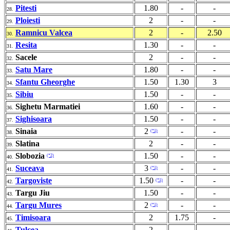
Pitesti
1.80
-
-
28.
Ploiesti
2
-
-
29.
Ramnicu Valcea
2
-
2.50
30.
Resita
1.30
-
-
31.
Sacele
2
-
-
32.
Satu Mare
1.80
-
-
33.
Sfantu Gheorghe
1.50
1.30
3
34.
Sibiu
1.50
-
-
35.
Sighetu Marmatiei
1.60
-
-
36.
Sighisoara
1.50
-
-
37.
Sinaia
2
-
-
(*1)
38.
Slatina
2
-
-
39.
Slobozia
1.50
-
-
(*2)
40.
Suceava
3
-
-
(*1)
41.
Targoviste
1.50
-
-
(*1)
42.
Targu Jiu
1.50
-
-
43.
Targu Mures
2
-
-
(*1)
44.
Timisoara
2
1.75
-
45.
Tulcea
2
-
-