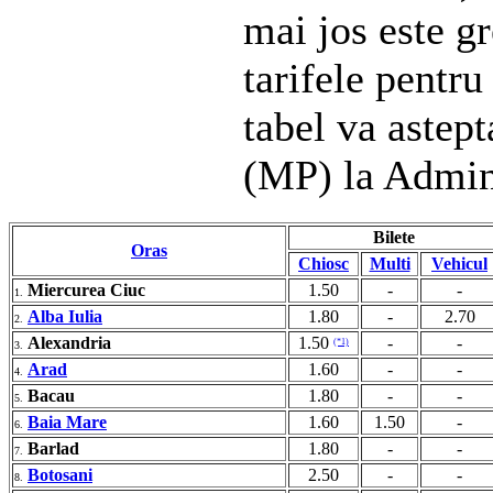
mai jos este gr
tarifele pentru
tabel va astep
(MP) la Admin
Bilete
Oras
Chiosc
Multi
Vehicul
Miercurea Ciuc
1.50
-
-
1.
Alba Iulia
1.80
-
2.70
2.
Alexandria
1.50
-
-
(*1)
3.
Arad
1.60
-
-
4.
Bacau
1.80
-
-
5.
Baia Mare
1.60
1.50
-
6.
Barlad
1.80
-
-
7.
Botosani
2.50
-
-
8.