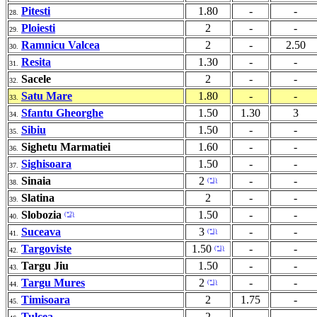
Pitesti
1.80
-
-
28.
Ploiesti
2
-
-
29.
Ramnicu Valcea
2
-
2.50
30.
Resita
1.30
-
-
31.
Sacele
2
-
-
32.
Satu Mare
1.80
-
-
33.
Sfantu Gheorghe
1.50
1.30
3
34.
Sibiu
1.50
-
-
35.
Sighetu Marmatiei
1.60
-
-
36.
Sighisoara
1.50
-
-
37.
Sinaia
2
-
-
(*1)
38.
Slatina
2
-
-
39.
Slobozia
1.50
-
-
(*2)
40.
Suceava
3
-
-
(*1)
41.
Targoviste
1.50
-
-
(*1)
42.
Targu Jiu
1.50
-
-
43.
Targu Mures
2
-
-
(*1)
44.
Timisoara
2
1.75
-
45.
Tulcea
2
-
-