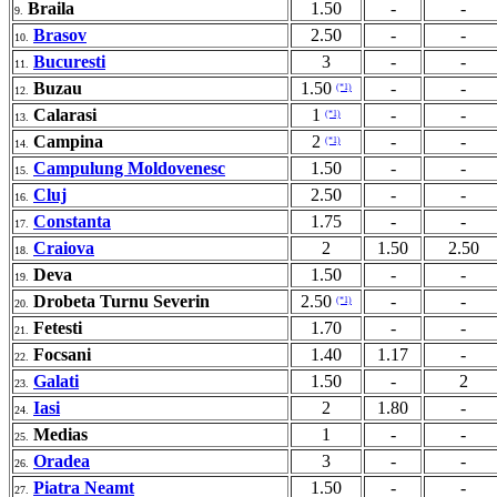
Braila
1.50
-
-
9.
Brasov
2.50
-
-
10.
Bucuresti
3
-
-
11.
Buzau
1.50
-
-
(*1)
12.
Calarasi
1
-
-
(*1)
13.
Campina
2
-
-
(*1)
14.
Campulung Moldovenesc
1.50
-
-
15.
Cluj
2.50
-
-
16.
Constanta
1.75
-
-
17.
Craiova
2
1.50
2.50
18.
Deva
1.50
-
-
19.
Drobeta Turnu Severin
2.50
-
-
(*1)
20.
Fetesti
1.70
-
-
21.
Focsani
1.40
1.17
-
22.
Galati
1.50
-
2
23.
Iasi
2
1.80
-
24.
Medias
1
-
-
25.
Oradea
3
-
-
26.
Piatra Neamt
1.50
-
-
27.