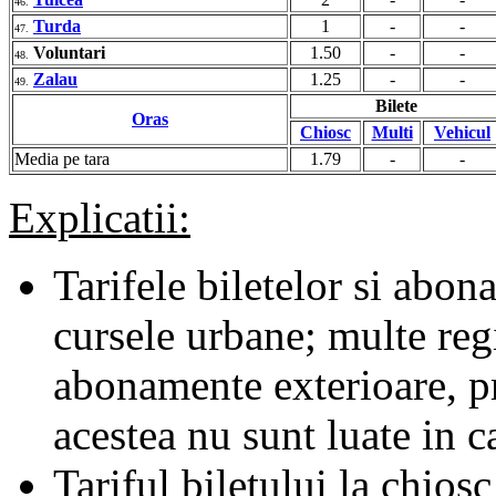
46.
Turda
1
-
-
47.
Voluntari
1.50
-
-
48.
Zalau
1.25
-
-
49.
Bilete
Oras
Chiosc
Multi
Vehicul
Media pe tara
1.79
-
-
Explicatii:
Tarifele biletelor si abona
cursele urbane; multe regii
abonamente exterioare, pr
acestea nu sunt luate in c
Tariful biletului la chiosc