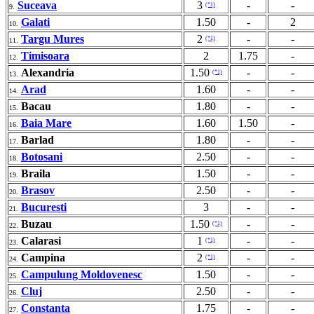
Suceava
3
-
-
(*1)
9.
Galati
1.50
-
2
10.
Targu Mures
2
-
-
(*1)
11.
Timisoara
2
1.75
-
12.
Alexandria
1.50
-
-
(*1)
13.
Arad
1.60
-
-
14.
Bacau
1.80
-
-
15.
Baia Mare
1.60
1.50
-
16.
Barlad
1.80
-
-
17.
Botosani
2.50
-
-
18.
Braila
1.50
-
-
19.
Brasov
2.50
-
-
20.
Bucuresti
3
-
-
21.
Buzau
1.50
-
-
(*1)
22.
Calarasi
1
-
-
(*1)
23.
Campina
2
-
-
(*1)
24.
Campulung Moldovenesc
1.50
-
-
25.
Cluj
2.50
-
-
26.
Constanta
1.75
-
-
27.