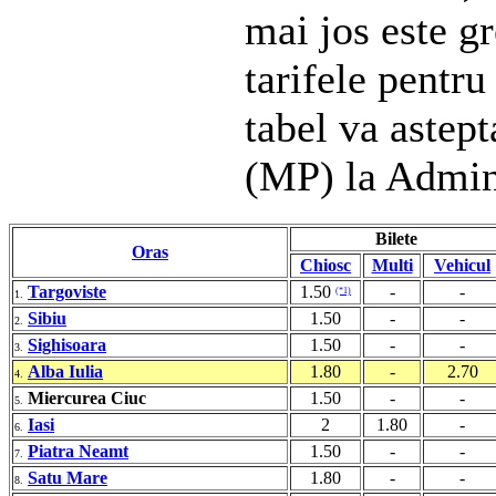
mai jos este gr
tarifele pentru
tabel va astep
(MP) la Admin
Bilete
Oras
Chiosc
Multi
Vehicul
Targoviste
1.50
-
-
(*1)
1.
Sibiu
1.50
-
-
2.
Sighisoara
1.50
-
-
3.
Alba Iulia
1.80
-
2.70
4.
Miercurea Ciuc
1.50
-
-
5.
Iasi
2
1.80
-
6.
Piatra Neamt
1.50
-
-
7.
Satu Mare
1.80
-
-
8.