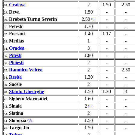
Craiova
2
1.50
2.50
28.
Deva
1.50
-
-
29.
Drobeta Turnu Severin
2.50
-
-
(*1)
30.
Fetesti
1.70
-
-
31.
Focsani
1.40
1.17
-
32.
Medias
1
-
-
33.
Oradea
3
-
-
34.
Pitesti
1.80
-
-
35.
Ploiesti
2
-
-
36.
Ramnicu Valcea
2
-
2.50
37.
Resita
1.30
-
-
38.
Sacele
2
-
-
39.
Sfantu Gheorghe
1.50
1.30
3
40.
Sighetu Marmatiei
1.60
-
-
41.
Sinaia
2
-
-
(*1)
42.
Slatina
2
-
-
43.
Slobozia
1.50
-
-
(*2)
44.
Targu Jiu
1.50
-
-
45.
Tulcea
2
-
-