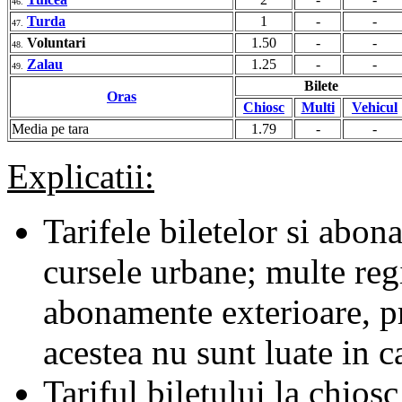
46.
Turda
1
-
-
47.
Voluntari
1.50
-
-
48.
Zalau
1.25
-
-
49.
Bilete
Oras
Chiosc
Multi
Vehicul
Media pe tara
1.79
-
-
Explicatii:
Tarifele biletelor si abona
cursele urbane; multe regii
abonamente exterioare, pr
acestea nu sunt luate in c
Tariful biletului la chiosc