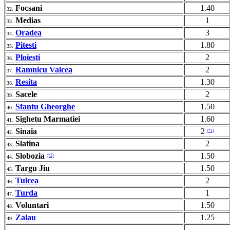
Focsani
1.40
32.
Medias
1
33.
Oradea
3
34.
Pitesti
1.80
35.
Ploiesti
2
36.
Ramnicu Valcea
2
37.
Resita
1.30
38.
Sacele
2
39.
Sfantu Gheorghe
1.50
40.
Sighetu Marmatiei
1.60
41.
Sinaia
2
(*1)
42.
Slatina
2
43.
Slobozia
1.50
(*2)
44.
Targu Jiu
1.50
45.
Tulcea
2
46.
Turda
1
47.
Voluntari
1.50
48.
Zalau
1.25
49.