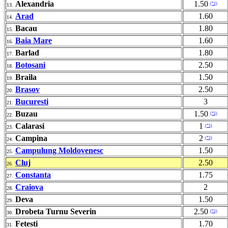
Alexandria
1.50
(*1)
13.
Arad
1.60
14.
Bacau
1.80
15.
Baia Mare
1.60
16.
Barlad
1.80
17.
Botosani
2.50
18.
Braila
1.50
19.
Brasov
2.50
20.
Bucuresti
3
21.
Buzau
1.50
(*1)
22.
Calarasi
1
(*1)
23.
Campina
2
(*1)
24.
Campulung Moldovenesc
1.50
25.
Cluj
2.50
26.
Constanta
1.75
27.
Craiova
2
28.
Deva
1.50
29.
Drobeta Turnu Severin
2.50
(*1)
30.
Fetesti
1.70
31.