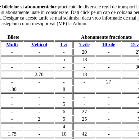
le biletelor si abonamentelor
practicate de diversele regii de transport i
ete si abonamente luate in considerare. Dati click pe un cap de coloana pe
. Desigur ca aceste tarife se mai schimba; daca vreo informatie de mai jo
va asteptam cu un mesaj privat (MP) la Admin.
Bilete
Abonamente fractionate
Multi
Vehicul
1 zi
7 zile
10 zile
15 z
-
-
-
20
-
2
-
-
5
18
-
-
-
-
-
-
3
-
2.70
-
18
-
-
-
-
-
27
1.80
-
8
-
-
-
-
-
-
-
-
-
5
-
-
-
-
6
27
-
-
2
5
25
-
-
-
4
-
-
1.75
-
10
42
-