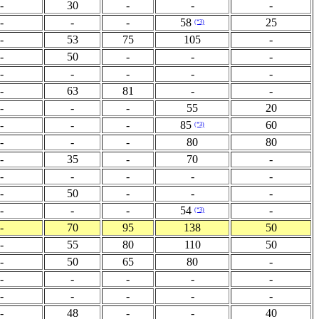
-
30
-
-
-
-
-
-
58
25
(*3)
-
53
75
105
-
-
50
-
-
-
-
-
-
-
-
-
63
81
-
-
-
-
-
55
20
-
-
-
85
60
(*3)
-
-
-
80
80
-
35
-
70
-
-
-
-
-
-
-
50
-
-
-
-
-
-
54
-
(*3)
-
70
95
138
50
-
55
80
110
50
-
50
65
80
-
-
-
-
-
-
-
-
-
-
-
-
48
-
-
40