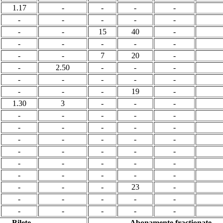
1.17
-
-
-
-
-
-
-
-
-
-
-
15
40
-
-
-
-
-
-
-
-
7
20
-
-
2.50
-
-
-
-
-
-
-
-
-
-
-
19
-
1.30
3
-
-
-
-
-
-
-
-
-
-
-
-
-
-
-
-
-
-
-
-
-
-
-
-
-
-
-
-
-
-
-
-
-
-
-
-
23
-
-
-
-
-
-
-
-
-
-
-
Bilete
Abonamente fractionate