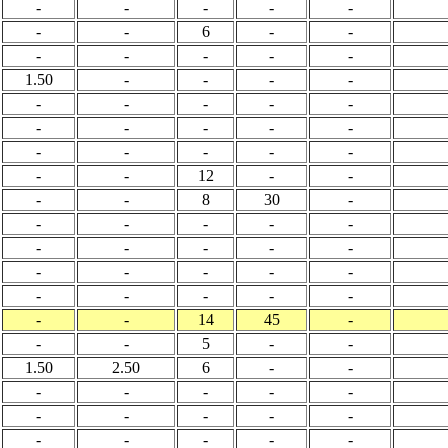
-
-
-
-
-
-
-
6
-
-
-
-
-
-
-
1.50
-
-
-
-
-
-
-
-
-
-
-
-
-
-
-
-
-
-
-
-
-
12
-
-
-
-
8
30
-
-
-
-
-
-
-
-
-
-
-
-
-
-
-
-
-
-
-
-
-
-
-
14
45
-
-
-
5
-
-
1.50
2.50
6
-
-
-
-
-
-
-
-
-
-
-
-
-
-
-
-
-