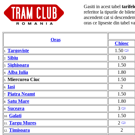
Gasiti in acest tabel
tarife
referitor la tipurile de bil
ascendent cat si descendent
oras ce lipseste din tabel 
Oras
Chiosc
Targoviste
1.50
(*1)
1.
Sibiu
1.50
2.
Sighisoara
1.50
3.
Alba Iulia
1.80
4.
Miercurea Ciuc
1.50
5.
Iasi
2
6.
Piatra Neamt
1.50
7.
Satu Mare
1.80
8.
Suceava
3
(*1)
9.
Galati
1.50
10.
Targu Mures
2
(*1)
11.
Timisoara
2
12.