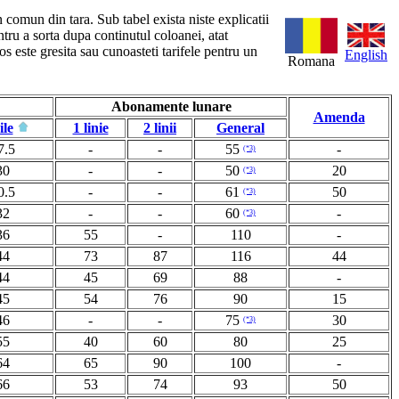
n comun din tara. Sub tabel exista niste explicatii
ntru a sorta dupa continutul coloanei, atat
s este gresita sau cunoasteti tarifele pentru un
English
Romana
Abonamente lunare
Amenda
ile
1 linie
2 linii
General
7.5
-
-
55
-
(*3)
30
-
-
50
20
(*3)
0.5
-
-
61
50
(*3)
32
-
-
60
-
(*3)
36
55
-
110
-
44
73
87
116
44
44
45
69
88
-
45
54
76
90
15
46
-
-
75
30
(*3)
55
40
60
80
25
64
65
90
100
-
66
53
74
93
50