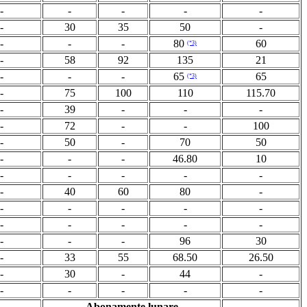
-
-
-
-
-
-
30
35
50
-
-
-
-
80
60
(*3)
-
58
92
135
21
-
-
-
65
65
(*3)
-
75
100
110
115.70
-
39
-
-
-
-
72
-
-
100
-
50
-
70
50
-
-
-
46.80
10
-
-
-
-
-
-
40
60
80
-
-
-
-
-
-
-
-
-
-
-
-
-
-
96
30
-
33
55
68.50
26.50
-
30
-
44
-
-
-
-
-
-
Abonamente lunare