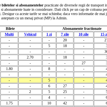
le biletelor si abonamentelor
practicate de diversele regii de transport i
ete si abonamente luate in considerare. Dati click pe un cap de coloana pe
. Desigur ca aceste tarife se mai schimba; daca vreo informatie de mai jo
va asteptam cu un mesaj privat (MP) la Admin.
Bilete
Abonamente fractionate
Multi
Vehicul
1 zi
7 zile
10 zile
15 z
-
-
-
20
-
2
-
-
5
18
-
-
-
-
-
-
3
-
2.70
-
18
-
-
-
-
-
27
1.80
-
8
-
-
-
-
-
-
-
-
-
5
-
-
-
-
6
27
-
-
2
5
25
-
-
-
4
-
-
1.75
-
10
42
-