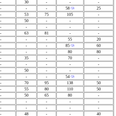
-
30
-
-
-
-
-
-
58
25
(*3)
-
53
75
105
-
-
50
-
-
-
-
-
-
-
-
-
63
81
-
-
-
-
-
55
20
-
-
-
85
60
(*3)
-
-
-
80
80
-
35
-
70
-
-
-
-
-
-
-
50
-
-
-
-
-
-
54
-
(*3)
-
70
95
138
50
-
55
80
110
50
-
50
65
80
-
-
-
-
-
-
-
-
-
-
-
-
48
-
-
40