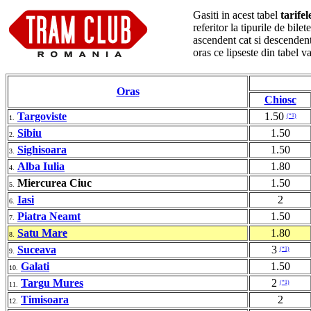
Gasiti in acest tabel
tarife
referitor la tipurile de bil
ascendent cat si descendent
oras ce lipseste din tabel 
Oras
Chiosc
Targoviste
1.50
(*1)
1.
Sibiu
1.50
2.
Sighisoara
1.50
3.
Alba Iulia
1.80
4.
Miercurea Ciuc
1.50
5.
Iasi
2
6.
Piatra Neamt
1.50
7.
Satu Mare
1.80
8.
Suceava
3
(*1)
9.
Galati
1.50
10.
Targu Mures
2
(*1)
11.
Timisoara
2
12.