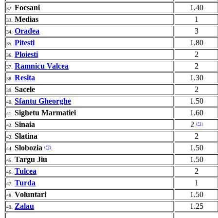
Focsani
1.40
32.
Medias
1
33.
Oradea
3
34.
Pitesti
1.80
35.
Ploiesti
2
36.
Ramnicu Valcea
2
37.
Resita
1.30
38.
Sacele
2
39.
Sfantu Gheorghe
1.50
40.
Sighetu Marmatiei
1.60
41.
Sinaia
2
(*1)
42.
Slatina
2
43.
Slobozia
1.50
(*2)
44.
Targu Jiu
1.50
45.
Tulcea
2
46.
Turda
1
47.
Voluntari
1.50
48.
Zalau
1.25
49.