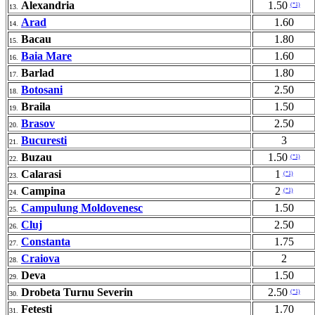
Alexandria
1.50
(*1)
13.
Arad
1.60
14.
Bacau
1.80
15.
Baia Mare
1.60
16.
Barlad
1.80
17.
Botosani
2.50
18.
Braila
1.50
19.
Brasov
2.50
20.
Bucuresti
3
21.
Buzau
1.50
(*1)
22.
Calarasi
1
(*1)
23.
Campina
2
(*1)
24.
Campulung Moldovenesc
1.50
25.
Cluj
2.50
26.
Constanta
1.75
27.
Craiova
2
28.
Deva
1.50
29.
Drobeta Turnu Severin
2.50
(*1)
30.
Fetesti
1.70
31.