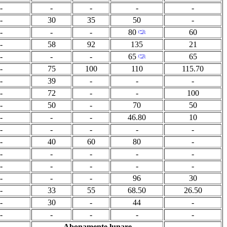
-
-
-
-
-
-
30
35
50
-
-
-
-
80
60
(*3)
-
58
92
135
21
-
-
-
65
65
(*3)
-
75
100
110
115.70
-
39
-
-
-
-
72
-
-
100
-
50
-
70
50
-
-
-
46.80
10
-
-
-
-
-
-
40
60
80
-
-
-
-
-
-
-
-
-
-
-
-
-
-
96
30
-
33
55
68.50
26.50
-
30
-
44
-
-
-
-
-
-
Abonamente lunare