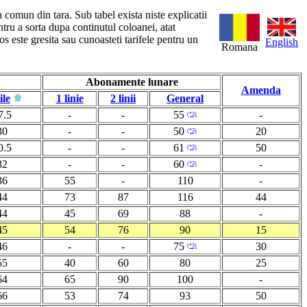
n comun din tara. Sub tabel exista niste explicatii
ntru a sorta dupa continutul coloanei, atat
s este gresita sau cunoasteti tarifele pentru un
English
Romana
Abonamente lunare
Amenda
ile
1 linie
2 linii
General
7.5
-
-
55
-
(*3)
30
-
-
50
20
(*3)
0.5
-
-
61
50
(*3)
32
-
-
60
-
(*3)
36
55
-
110
-
44
73
87
116
44
44
45
69
88
-
45
54
76
90
15
46
-
-
75
30
(*3)
55
40
60
80
25
64
65
90
100
-
66
53
74
93
50