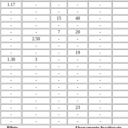
1.17
-
-
-
-
-
-
-
-
-
-
-
15
40
-
-
-
-
-
-
-
-
7
20
-
-
2.50
-
-
-
-
-
-
-
-
-
-
-
19
-
1.30
3
-
-
-
-
-
-
-
-
-
-
-
-
-
-
-
-
-
-
-
-
-
-
-
-
-
-
-
-
-
-
-
-
-
-
-
-
23
-
-
-
-
-
-
-
-
-
-
-
Bilete
Abonamente fractionate