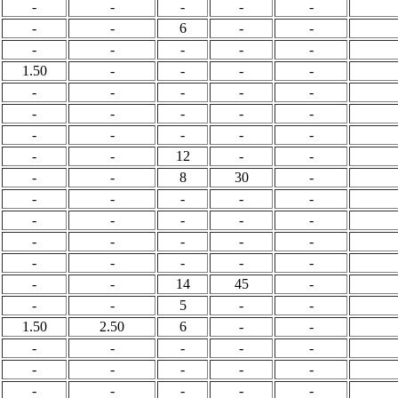
-
-
-
-
-
-
-
6
-
-
-
-
-
-
-
1.50
-
-
-
-
-
-
-
-
-
-
-
-
-
-
-
-
-
-
-
-
-
12
-
-
-
-
8
30
-
-
-
-
-
-
-
-
-
-
-
-
-
-
-
-
-
-
-
-
-
-
-
14
45
-
-
-
5
-
-
1.50
2.50
6
-
-
-
-
-
-
-
-
-
-
-
-
-
-
-
-
-