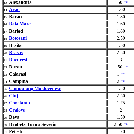
Alexandria
1.50
(*1)
13.
Arad
1.60
14.
Bacau
1.80
15.
Baia Mare
1.60
16.
Barlad
1.80
17.
Botosani
2.50
18.
Braila
1.50
19.
Brasov
2.50
20.
Bucuresti
3
21.
Buzau
1.50
(*1)
22.
Calarasi
1
(*1)
23.
Campina
2
(*1)
24.
Campulung Moldovenesc
1.50
25.
Cluj
2.50
26.
Constanta
1.75
27.
Craiova
2
28.
Deva
1.50
29.
Drobeta Turnu Severin
2.50
(*1)
30.
Fetesti
1.70
31.