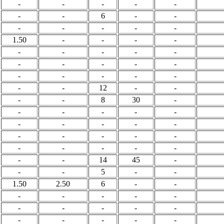
-
-
-
-
-
-
-
6
-
-
-
-
-
-
-
1.50
-
-
-
-
-
-
-
-
-
-
-
-
-
-
-
-
-
-
-
-
-
12
-
-
-
-
8
30
-
-
-
-
-
-
-
-
-
-
-
-
-
-
-
-
-
-
-
-
-
-
-
14
45
-
-
-
5
-
-
1.50
2.50
6
-
-
-
-
-
-
-
-
-
-
-
-
-
-
-
-
-