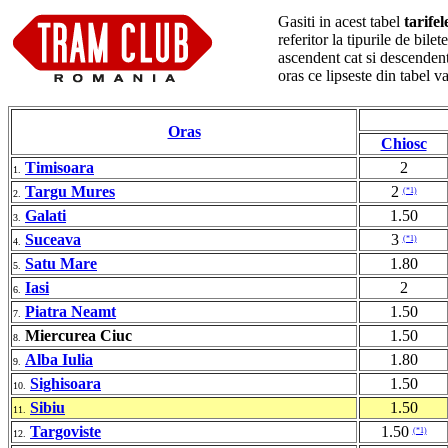
Gasiti in acest tabel
tarife
referitor la tipurile de bil
ascendent cat si descendent
oras ce lipseste din tabel 
Oras
Chiosc
Timisoara
2
1.
Targu Mures
2
(*1)
2.
Galati
1.50
3.
Suceava
3
(*1)
4.
Satu Mare
1.80
5.
Iasi
2
6.
Piatra Neamt
1.50
7.
Miercurea Ciuc
1.50
8.
Alba Iulia
1.80
9.
Sighisoara
1.50
10.
Sibiu
1.50
11.
Targoviste
1.50
(*1)
12.