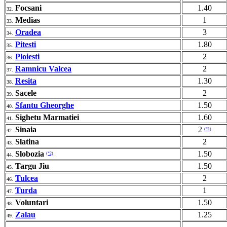
Focsani
1.40
32.
Medias
1
33.
Oradea
3
34.
Pitesti
1.80
35.
Ploiesti
2
36.
Ramnicu Valcea
2
37.
Resita
1.30
38.
Sacele
2
39.
Sfantu Gheorghe
1.50
40.
Sighetu Marmatiei
1.60
41.
Sinaia
2
(*1)
42.
Slatina
2
43.
Slobozia
1.50
(*2)
44.
Targu Jiu
1.50
45.
Tulcea
2
46.
Turda
1
47.
Voluntari
1.50
48.
Zalau
1.25
49.