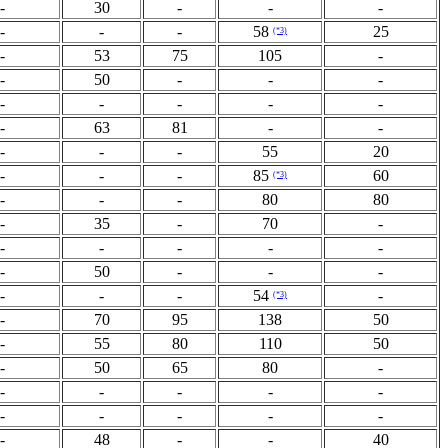
-
30
-
-
-
-
-
-
58
25
(*3)
-
53
75
105
-
-
50
-
-
-
-
-
-
-
-
-
63
81
-
-
-
-
-
55
20
-
-
-
85
60
(*3)
-
-
-
80
80
-
35
-
70
-
-
-
-
-
-
-
50
-
-
-
-
-
-
54
-
(*3)
-
70
95
138
50
-
55
80
110
50
-
50
65
80
-
-
-
-
-
-
-
-
-
-
-
-
48
-
-
40