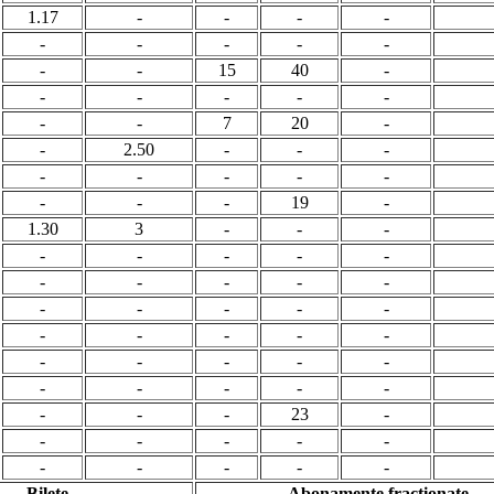
1.17
-
-
-
-
-
-
-
-
-
-
-
15
40
-
-
-
-
-
-
-
-
7
20
-
-
2.50
-
-
-
-
-
-
-
-
-
-
-
19
-
1.30
3
-
-
-
-
-
-
-
-
-
-
-
-
-
-
-
-
-
-
-
-
-
-
-
-
-
-
-
-
-
-
-
-
-
-
-
-
23
-
-
-
-
-
-
-
-
-
-
-
Bilete
Abonamente fractionate