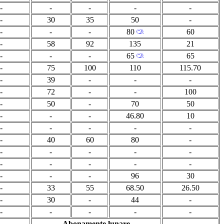
-
-
-
-
-
-
30
35
50
-
-
-
-
80
60
(*3)
-
58
92
135
21
-
-
-
65
65
(*3)
-
75
100
110
115.70
-
39
-
-
-
-
72
-
-
100
-
50
-
70
50
-
-
-
46.80
10
-
-
-
-
-
-
40
60
80
-
-
-
-
-
-
-
-
-
-
-
-
-
-
96
30
-
33
55
68.50
26.50
-
30
-
44
-
-
-
-
-
-
Abonamente lunare