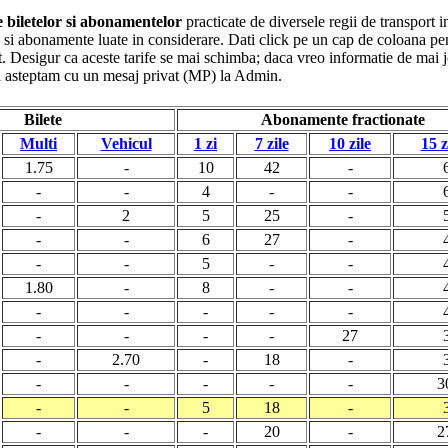
le biletelor si abonamentelor
practicate de diversele regii de transport i
ete si abonamente luate in considerare. Dati click pe un cap de coloana pe
. Desigur ca aceste tarife se mai schimba; daca vreo informatie de mai jo
va asteptam cu un mesaj privat (MP) la Admin.
Bilete
Abonamente fractionate
Multi
Vehicul
1 zi
7 zile
10 zile
15 z
1.75
-
10
42
-
-
-
4
-
-
-
2
5
25
-
-
-
6
27
-
-
-
5
-
-
1.80
-
8
-
-
-
-
-
-
-
-
-
-
-
27
-
2.70
-
18
-
-
-
-
-
-
3
-
-
5
18
-
-
-
-
20
-
2