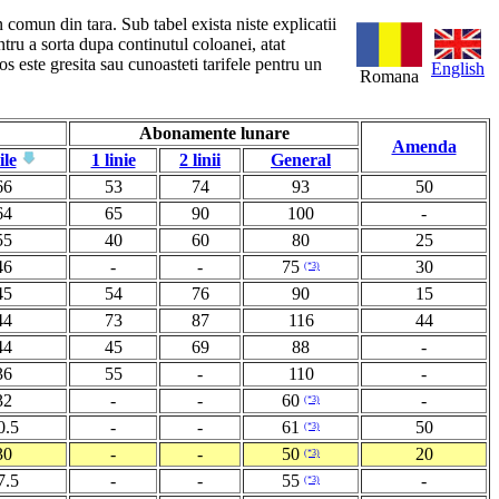
n comun din tara. Sub tabel exista niste explicatii
ntru a sorta dupa continutul coloanei, atat
s este gresita sau cunoasteti tarifele pentru un
English
Romana
Abonamente lunare
Amenda
ile
1 linie
2 linii
General
66
53
74
93
50
64
65
90
100
-
55
40
60
80
25
46
-
-
75
30
(*3)
45
54
76
90
15
44
73
87
116
44
44
45
69
88
-
36
55
-
110
-
32
-
-
60
-
(*3)
0.5
-
-
61
50
(*3)
30
-
-
50
20
(*3)
7.5
-
-
55
-
(*3)