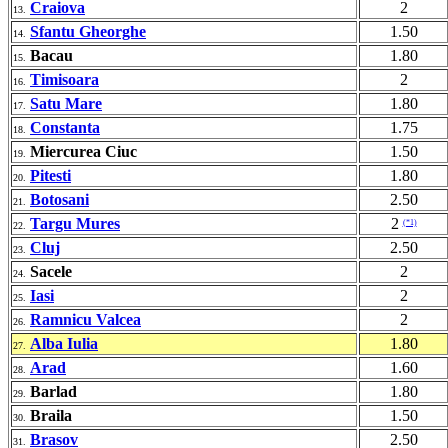
Craiova
2
13.
Sfantu Gheorghe
1.50
14.
Bacau
1.80
15.
Timisoara
2
16.
Satu Mare
1.80
17.
Constanta
1.75
18.
Miercurea Ciuc
1.50
19.
Pitesti
1.80
20.
Botosani
2.50
21.
Targu Mures
2
(*1)
22.
Cluj
2.50
23.
Sacele
2
24.
Iasi
2
25.
Ramnicu Valcea
2
26.
Alba Iulia
1.80
27.
Arad
1.60
28.
Barlad
1.80
29.
Braila
1.50
30.
Brasov
2.50
31.