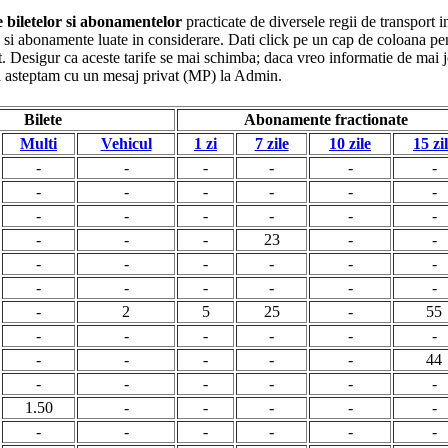
le biletelor si abonamentelor
practicate de diversele regii de transport i
ete si abonamente luate in considerare. Dati click pe un cap de coloana pe
. Desigur ca aceste tarife se mai schimba; daca vreo informatie de mai jo
va asteptam cu un mesaj privat (MP) la Admin.
Bilete
Abonamente fractionate
Multi
Vehicul
1 zi
7 zile
10 zile
15 zi
-
-
-
-
-
-
-
-
-
-
-
-
-
-
-
-
-
-
-
-
-
23
-
-
-
-
-
-
-
-
-
-
-
-
-
-
-
2
5
25
-
55
-
-
-
-
-
-
-
-
-
-
-
44
-
-
-
-
-
-
1.50
-
-
-
-
-
-
-
-
-
-
-