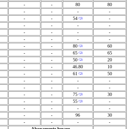
-
-
80
80
-
-
-
-
-
-
54
-
(*3)
-
-
-
-
-
-
-
-
-
-
-
-
-
-
80
60
(*3)
-
-
65
65
(*3)
-
-
50
20
(*3)
-
-
46.80
10
-
-
61
50
(*3)
-
-
-
-
-
-
-
-
-
-
75
30
(*3)
-
-
55
-
(*3)
-
-
-
-
-
-
96
30
-
-
-
-
Abonamente lunare