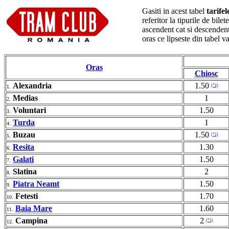
Gasiti in acest tabel
tarife
referitor la tipurile de bil
ascendent cat si descendent
oras ce lipseste din tabel 
Oras
Chiosc
Alexandria
1.50
(*1)
1.
Medias
1
2.
Voluntari
1.50
3.
Turda
1
4.
Buzau
1.50
(*1)
5.
Resita
1.30
6.
Galati
1.50
7.
Slatina
2
8.
Piatra Neamt
1.50
9.
Fetesti
1.70
10.
Baia Mare
1.60
11.
Campina
2
(*1)
12.