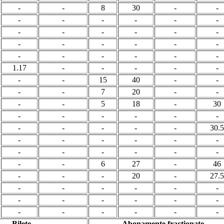
-
-
8
30
-
-
-
-
-
-
-
-
-
-
-
-
-
-
-
-
-
-
-
-
-
-
-
-
-
-
1.17
-
-
-
-
-
-
-
15
40
-
-
-
-
7
20
-
-
-
-
5
18
-
30
-
-
-
-
-
-
-
-
-
-
-
30.5
-
-
-
-
-
-
-
-
-
-
-
-
-
-
6
27
-
46
-
-
-
20
-
27.5
-
-
-
-
-
-
-
-
-
-
-
-
-
-
-
-
-
-
Bilete
Abonamente fractionate