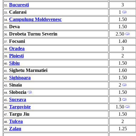
Bucuresti
3
32.
Calarasi
1
(*1)
33.
Campulung Moldovenesc
1.50
34.
Deva
1.50
35.
Drobeta Turnu Severin
2.50
(*1)
36.
Focsani
1.40
37.
Oradea
3
38.
Ploiesti
2
39.
Sibiu
1.50
40.
Sighetu Marmatiei
1.60
41.
Sighisoara
1.50
42.
Sinaia
2
(*1)
43.
Slobozia
1.50
(*2)
44.
Suceava
3
(*1)
45.
Targoviste
1.50
(*1)
46.
Targu Jiu
1.50
47.
Tulcea
2
48.
Zalau
1.25
49.