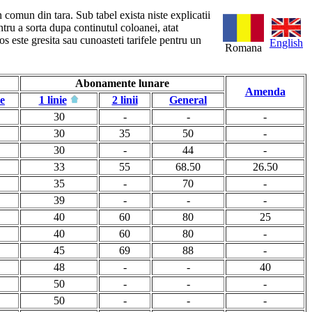
n comun din tara. Sub tabel exista niste explicatii
ntru a sorta dupa continutul coloanei, atat
s este gresita sau cunoasteti tarifele pentru un
English
Romana
Abonamente lunare
Amenda
le
1 linie
2 linii
General
30
-
-
-
30
35
50
-
30
-
44
-
33
55
68.50
26.50
35
-
70
-
39
-
-
-
40
60
80
25
40
60
80
-
45
69
88
-
48
-
-
40
50
-
-
-
50
-
-
-