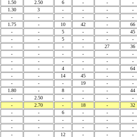
1.50
2.50
6
-
-
-
1.30
3
-
-
-
-
-
-
-
-
-
-
1.75
-
10
42
-
66
-
-
5
-
-
45
-
-
5
-
-
-
-
-
-
-
27
36
-
-
-
-
-
-
-
-
-
-
-
-
-
-
4
-
-
64
-
-
14
45
-
-
-
-
-
19
-
-
1.80
-
8
-
-
44
-
2.50
-
-
-
-
-
2.70
-
18
-
32
-
-
6
-
-
-
-
-
-
-
-
-
-
-
-
-
-
-
-
-
12
-
-
-