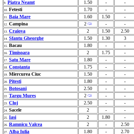
Piatra Neamt
1.50
-
-
9.
Fetesti
1.70
-
-
10.
Baia Mare
1.60
1.50
-
11.
Campina
2
-
-
(*1)
12.
Craiova
2
1.50
2.50
13.
Sfantu Gheorghe
1.50
1.30
3
14.
Bacau
1.80
-
-
15.
Timisoara
2
1.75
-
16.
Satu Mare
1.80
-
-
17.
Constanta
1.75
-
-
18.
Miercurea Ciuc
1.50
-
-
19.
Pitesti
1.80
-
-
20.
Botosani
2.50
-
-
21.
Targu Mures
2
-
-
(*1)
22.
Cluj
2.50
-
-
23.
Sacele
2
-
-
24.
Iasi
2
1.80
-
25.
Ramnicu Valcea
2
-
2.50
26.
Alba Iulia
1.80
-
2.70
27.