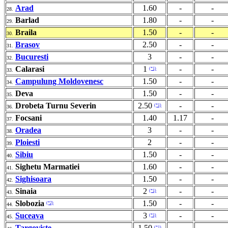
Arad
1.60
-
-
28.
Barlad
1.80
-
-
29.
Braila
1.50
-
-
30.
Brasov
2.50
-
-
31.
Bucuresti
3
-
-
32.
Calarasi
1
-
-
(*1)
33.
Campulung Moldovenesc
1.50
-
-
34.
Deva
1.50
-
-
35.
Drobeta Turnu Severin
2.50
-
-
(*1)
36.
Focsani
1.40
1.17
-
37.
Oradea
3
-
-
38.
Ploiesti
2
-
-
39.
Sibiu
1.50
-
-
40.
Sighetu Marmatiei
1.60
-
-
41.
Sighisoara
1.50
-
-
42.
Sinaia
2
-
-
(*1)
43.
Slobozia
1.50
-
-
(*2)
44.
Suceava
3
-
-
(*1)
45.
Targoviste
1.50
-
-
(*1)