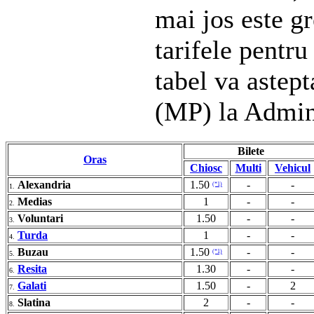
mai jos este gr
tarifele pentru
tabel va astep
(MP) la Admin
Bilete
Oras
Chiosc
Multi
Vehicul
Alexandria
1.50
-
-
(*1)
1.
Medias
1
-
-
2.
Voluntari
1.50
-
-
3.
Turda
1
-
-
4.
Buzau
1.50
-
-
(*1)
5.
Resita
1.30
-
-
6.
Galati
1.50
-
2
7.
Slatina
2
-
-
8.