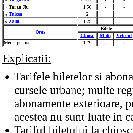
46.
Targu Jiu
1.50
-
-
47.
Tulcea
2
-
-
48.
Zalau
1.25
-
-
49.
Bilete
Oras
Chiosc
Multi
Vehicul
Media pe tara
1.79
-
-
Explicatii:
Tarifele biletelor si abona
cursele urbane; multe regii
abonamente exterioare, pr
acestea nu sunt luate in c
Tariful biletului la chiosc