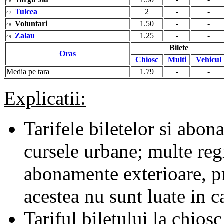
46.
Tulcea
2
-
-
47.
Voluntari
1.50
-
-
48.
Zalau
1.25
-
-
49.
Bilete
Oras
Chiosc
Multi
Vehicul
Media pe tara
1.79
-
-
Explicatii:
Tarifele biletelor si abona
cursele urbane; multe regii
abonamente exterioare, pr
acestea nu sunt luate in c
Tariful biletului la chiosc