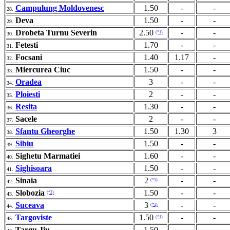
Campulung Moldovenesc
1.50
-
-
28.
Deva
1.50
-
-
29.
Drobeta Turnu Severin
2.50
-
-
(*1)
30.
Fetesti
1.70
-
-
31.
Focsani
1.40
1.17
-
32.
Miercurea Ciuc
1.50
-
-
33.
Oradea
3
-
-
34.
Ploiesti
2
-
-
35.
Resita
1.30
-
-
36.
Sacele
2
-
-
37.
Sfantu Gheorghe
1.50
1.30
3
38.
Sibiu
1.50
-
-
39.
Sighetu Marmatiei
1.60
-
-
40.
Sighisoara
1.50
-
-
41.
Sinaia
2
-
-
(*1)
42.
Slobozia
1.50
-
-
(*2)
43.
Suceava
3
-
-
(*1)
44.
Targoviste
1.50
-
-
(*1)
45.
Targu Jiu
1.50
-
-