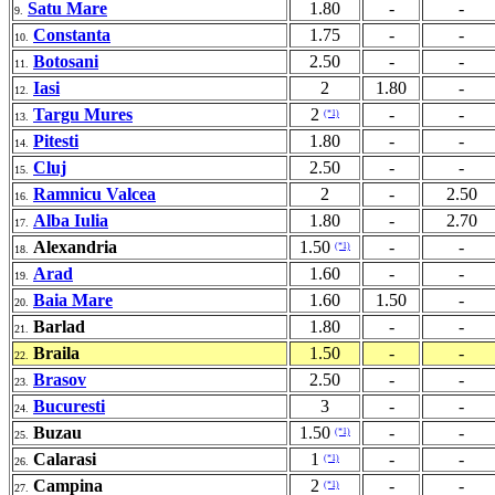
Satu Mare
1.80
-
-
9.
Constanta
1.75
-
-
10.
Botosani
2.50
-
-
11.
Iasi
2
1.80
-
12.
Targu Mures
2
-
-
(*1)
13.
Pitesti
1.80
-
-
14.
Cluj
2.50
-
-
15.
Ramnicu Valcea
2
-
2.50
16.
Alba Iulia
1.80
-
2.70
17.
Alexandria
1.50
-
-
(*1)
18.
Arad
1.60
-
-
19.
Baia Mare
1.60
1.50
-
20.
Barlad
1.80
-
-
21.
Braila
1.50
-
-
22.
Brasov
2.50
-
-
23.
Bucuresti
3
-
-
24.
Buzau
1.50
-
-
(*1)
25.
Calarasi
1
-
-
(*1)
26.
Campina
2
-
-
(*1)
27.