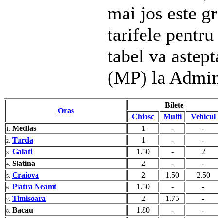
mai jos este gr
tarifele pentru
tabel va astep
(MP) la Admin
Bilete
Oras
Chiosc
Multi
Vehicul
Medias
1
-
-
1.
Turda
1
-
-
2.
Galati
1.50
-
2
3.
Slatina
2
-
-
4.
Craiova
2
1.50
2.50
5.
Piatra Neamt
1.50
-
-
6.
Timisoara
2
1.75
-
7.
Bacau
1.80
-
-
8.