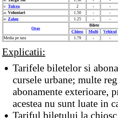
46.
Tulcea
2
-
-
47.
Voluntari
1.50
-
-
48.
Zalau
1.25
-
-
49.
Bilete
Oras
Chiosc
Multi
Vehicul
Media pe tara
1.79
-
-
Explicatii:
Tarifele biletelor si abona
cursele urbane; multe regii
abonamente exterioare, pr
acestea nu sunt luate in c
Tariful biletului la chiosc