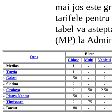
mai jos este gr
tarifele pentru
tabel va astep
(MP) la Admin
Bilete
Oras
Chiosc
Multi
Vehicul
Medias
1
-
-
1.
Turda
1
-
-
2.
Galati
1.50
-
2
3.
Slatina
2
-
-
4.
Craiova
2
1.50
2.50
5.
Piatra Neamt
1.50
-
-
6.
Timisoara
2
1.75
-
7.
Bacau
1.80
-
-
8.