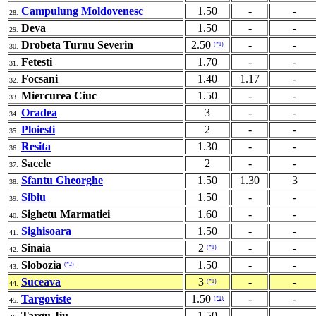
Campulung Moldovenesc
1.50
-
-
28.
Deva
1.50
-
-
29.
Drobeta Turnu Severin
2.50
-
-
(*1)
30.
Fetesti
1.70
-
-
31.
Focsani
1.40
1.17
-
32.
Miercurea Ciuc
1.50
-
-
33.
Oradea
3
-
-
34.
Ploiesti
2
-
-
35.
Resita
1.30
-
-
36.
Sacele
2
-
-
37.
Sfantu Gheorghe
1.50
1.30
3
38.
Sibiu
1.50
-
-
39.
Sighetu Marmatiei
1.60
-
-
40.
Sighisoara
1.50
-
-
41.
Sinaia
2
-
-
(*1)
42.
Slobozia
1.50
-
-
(*2)
43.
Suceava
3
-
-
(*1)
44.
Targoviste
1.50
-
-
(*1)
45.
Targu Jiu
1.50
-
-