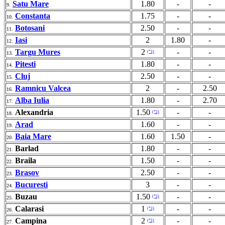
Satu Mare
1.80
-
-
9.
Constanta
1.75
-
-
10.
Botosani
2.50
-
-
11.
Iasi
2
1.80
-
12.
Targu Mures
2
-
-
(*1)
13.
Pitesti
1.80
-
-
14.
Cluj
2.50
-
-
15.
Ramnicu Valcea
2
-
2.50
16.
Alba Iulia
1.80
-
2.70
17.
Alexandria
1.50
-
-
(*1)
18.
Arad
1.60
-
-
19.
Baia Mare
1.60
1.50
-
20.
Barlad
1.80
-
-
21.
Braila
1.50
-
-
22.
Brasov
2.50
-
-
23.
Bucuresti
3
-
-
24.
Buzau
1.50
-
-
(*1)
25.
Calarasi
1
-
-
(*1)
26.
Campina
2
-
-
(*1)
27.