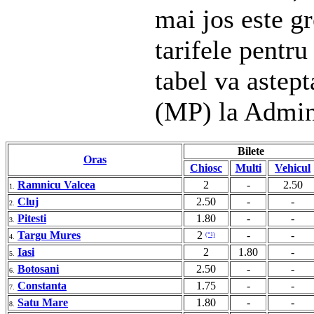
mai jos este gr
tarifele pentru
tabel va astep
(MP) la Admin
Bilete
Oras
Chiosc
Multi
Vehicul
Ramnicu Valcea
2
-
2.50
1.
Cluj
2.50
-
-
2.
Pitesti
1.80
-
-
3.
Targu Mures
2
-
-
(*1)
4.
Iasi
2
1.80
-
5.
Botosani
2.50
-
-
6.
Constanta
1.75
-
-
7.
Satu Mare
1.80
-
-
8.