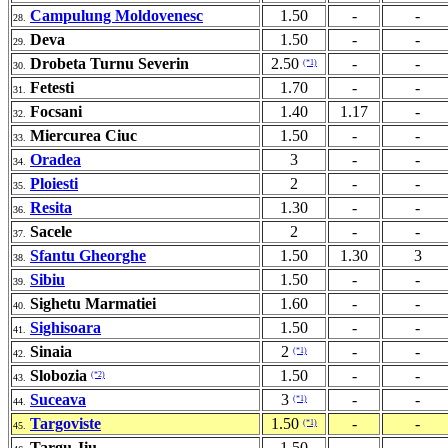
Campulung Moldovenesc
1.50
-
-
28.
Deva
1.50
-
-
29.
Drobeta Turnu Severin
2.50
-
-
(*1)
30.
Fetesti
1.70
-
-
31.
Focsani
1.40
1.17
-
32.
Miercurea Ciuc
1.50
-
-
33.
Oradea
3
-
-
34.
Ploiesti
2
-
-
35.
Resita
1.30
-
-
36.
Sacele
2
-
-
37.
Sfantu Gheorghe
1.50
1.30
3
38.
Sibiu
1.50
-
-
39.
Sighetu Marmatiei
1.60
-
-
40.
Sighisoara
1.50
-
-
41.
Sinaia
2
-
-
(*1)
42.
Slobozia
1.50
-
-
(*2)
43.
Suceava
3
-
-
(*1)
44.
Targoviste
1.50
-
-
(*1)
45.
Targu Jiu
1.50
-
-