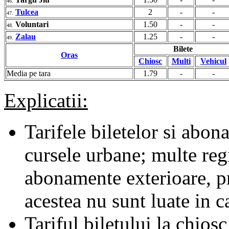
46.
Tulcea
2
-
-
47.
Voluntari
1.50
-
-
48.
Zalau
1.25
-
-
49.
Bilete
Oras
Chiosc
Multi
Vehicul
Media pe tara
1.79
-
-
Explicatii:
Tarifele biletelor si abona
cursele urbane; multe regii
abonamente exterioare, pr
acestea nu sunt luate in c
Tariful biletului la chiosc