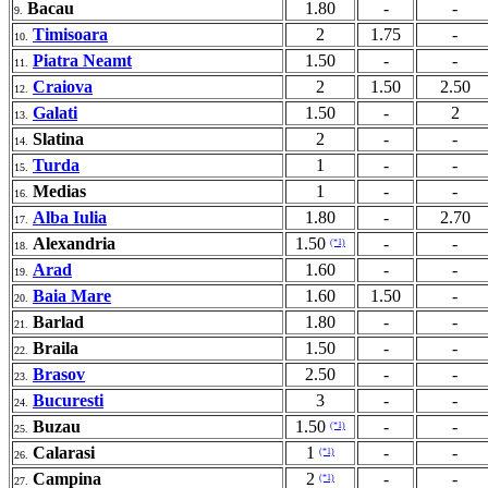
Bacau
1.80
-
-
9.
Timisoara
2
1.75
-
10.
Piatra Neamt
1.50
-
-
11.
Craiova
2
1.50
2.50
12.
Galati
1.50
-
2
13.
Slatina
2
-
-
14.
Turda
1
-
-
15.
Medias
1
-
-
16.
Alba Iulia
1.80
-
2.70
17.
Alexandria
1.50
-
-
(*1)
18.
Arad
1.60
-
-
19.
Baia Mare
1.60
1.50
-
20.
Barlad
1.80
-
-
21.
Braila
1.50
-
-
22.
Brasov
2.50
-
-
23.
Bucuresti
3
-
-
24.
Buzau
1.50
-
-
(*1)
25.
Calarasi
1
-
-
(*1)
26.
Campina
2
-
-
(*1)
27.