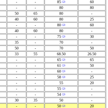
-
-
85
60
(*3)
-
-
80
80
50
65
80
-
40
60
80
25
-
-
80
60
(*3)
40
60
80
-
-
-
75
30
(*3)
35
-
70
-
50
-
70
50
33
55
68.50
26.50
-
-
65
65
(*3)
-
-
61
50
(*3)
-
-
60
-
(*3)
-
-
58
25
(*3)
-
-
55
20
-
-
55
-
(*3)
-
-
54
-
(*3)
30
35
50
-
-
-
50
20
(*3)