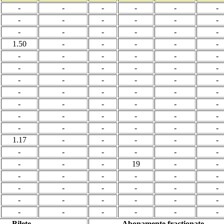
-
-
-
-
-
-
-
-
-
-
-
-
-
-
-
-
-
-
1.50
-
-
-
-
-
-
-
-
-
-
-
-
-
-
-
-
-
-
-
-
-
-
-
-
-
-
-
-
-
-
-
-
-
-
-
-
-
-
-
-
-
-
-
-
-
-
-
1.17
-
-
-
-
-
-
-
-
-
-
-
-
-
-
19
-
-
-
-
-
-
-
-
-
-
-
-
-
-
-
-
-
-
-
-
-
-
-
-
-
-
Bilete
Abonamente fractionate