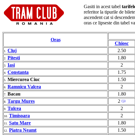
Gasiti in acest tabel
tarife
referitor la tipurile de bil
ascendent cat si descendent
oras ce lipseste din tabel 
Oras
Chiosc
Cluj
2.50
1.
Pitesti
1.80
2.
Iasi
2
3.
Constanta
1.75
4.
Miercurea Ciuc
1.50
5.
Ramnicu Valcea
2
6.
Bacau
1.80
7.
Targu Mures
2
(*1)
8.
Tulcea
2
9.
Timisoara
2
10.
Satu Mare
1.80
11.
Piatra Neamt
1.50
12.