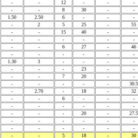
-
-
12
-
-
-
-
-
8
30
-
-
1.50
2.50
6
-
-
-
-
2
5
25
-
55
-
-
15
40
-
-
-
-
-
-
-
-
-
-
6
27
-
46
-
-
-
-
-
-
1.30
3
-
-
-
-
-
-
-
23
-
-
-
-
7
20
-
-
-
-
-
-
-
30.5
-
2.70
-
18
-
32
-
-
6
-
-
-
-
-
-
-
-
-
-
-
-
20
-
27.5
-
-
-
-
-
-
-
-
-
-
-
-
-
-
5
18
-
30