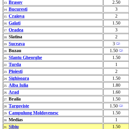
Brasov
2.50
13.
Bucuresti
3
14.
Craiova
2
15.
Galati
1.50
16.
Oradea
3
17.
Slatina
2
18.
Suceava
3
(*1)
19.
Buzau
1.50
(*1)
20.
Sfantu Gheorghe
1.50
21.
Turda
1
22.
Ploiesti
2
23.
Sighisoara
1.50
24.
Alba Iulia
1.80
25.
Arad
1.60
26.
Braila
1.50
27.
Targoviste
1.50
(*1)
28.
Campulung Moldovenesc
1.50
29.
Medias
1
30.
Sibiu
1.50
31.