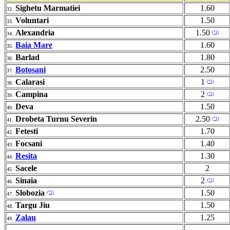
Sighetu Marmatiei
1.60
32.
Voluntari
1.50
33.
Alexandria
1.50
(*1)
34.
Baia Mare
1.60
35.
Barlad
1.80
36.
Botosani
2.50
37.
Calarasi
1
(*1)
38.
Campina
2
(*1)
39.
Deva
1.50
40.
Drobeta Turnu Severin
2.50
(*1)
41.
Fetesti
1.70
42.
Focsani
1.40
43.
Resita
1.30
44.
Sacele
2
45.
Sinaia
2
(*1)
46.
Slobozia
1.50
(*2)
47.
Targu Jiu
1.50
48.
Zalau
1.25
49.