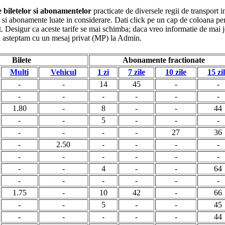
le biletelor si abonamentelor
practicate de diversele regii de transport i
ete si abonamente luate in considerare. Dati click pe un cap de coloana pe
. Desigur ca aceste tarife se mai schimba; daca vreo informatie de mai jo
va asteptam cu un mesaj privat (MP) la Admin.
Bilete
Abonamente fractionate
Multi
Vehicul
1 zi
7 zile
10 zile
15 zi
-
-
14
45
-
-
-
-
-
-
-
-
1.80
-
8
-
-
44
-
-
5
-
-
-
-
-
-
-
27
36
-
2.50
-
-
-
-
-
-
-
-
-
-
-
-
4
-
-
64
-
-
-
-
-
-
1.75
-
10
42
-
66
-
-
5
-
-
45
-
-
-
-
-
44