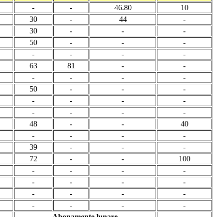
-
-
46.80
10
30
-
44
-
30
-
-
-
50
-
-
-
-
-
-
-
63
81
-
-
-
-
-
-
50
-
-
-
-
-
-
-
-
-
-
-
48
-
-
40
-
-
-
-
39
-
-
-
72
-
-
100
-
-
-
-
-
-
-
-
-
-
-
-
-
-
-
-
Abonamente lunare