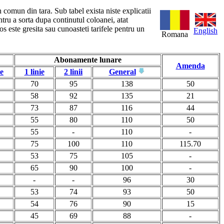
n comun din tara. Sub tabel exista niste explicatii
ntru a sorta dupa continutul coloanei, atat
s este gresita sau cunoasteti tarifele pentru un
English
Romana
Abonamente lunare
Amenda
le
1 linie
2 linii
General
70
95
138
50
58
92
135
21
73
87
116
44
55
80
110
50
55
-
110
-
75
100
110
115.70
53
75
105
-
65
90
100
-
-
-
96
30
53
74
93
50
54
76
90
15
45
69
88
-