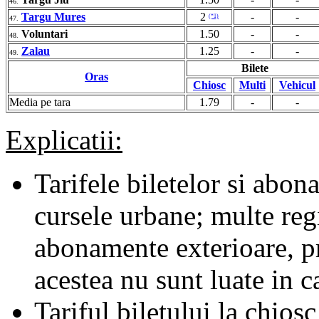
46.
Targu Mures
2
-
-
(*1)
47.
Voluntari
1.50
-
-
48.
Zalau
1.25
-
-
49.
Bilete
Oras
Chiosc
Multi
Vehicul
Media pe tara
1.79
-
-
Explicatii:
Tarifele biletelor si abona
cursele urbane; multe regii
abonamente exterioare, pr
acestea nu sunt luate in c
Tariful biletului la chiosc