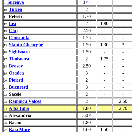
Suceava
3
-
-
(*1)
9.
Tulcea
2
-
-
10.
Fetesti
1.70
-
-
11.
Iasi
2
1.80
-
12.
Cluj
2.50
-
-
13.
Constanta
1.75
-
-
14.
Sfantu Gheorghe
1.50
1.30
3
15.
Sighisoara
1.50
-
-
16.
Timisoara
2
1.75
-
17.
Brasov
2.50
-
-
18.
Oradea
3
-
-
19.
Ploiesti
2
-
-
20.
Bucuresti
3
-
-
21.
Sacele
2
-
-
22.
Ramnicu Valcea
2
-
2.50
23.
Alba Iulia
1.80
-
2.70
24.
Alexandria
1.50
-
-
(*1)
25.
Bacau
1.80
-
-
26.
Baia Mare
1.60
1.50
-
27.