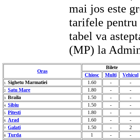
mai jos este gr
tarifele pentru
tabel va astep
(MP) la Admin
Bilete
Oras
Chiosc
Multi
Vehicul
Sighetu Marmatiei
1.60
-
-
1.
Satu Mare
1.80
-
-
2.
Braila
1.50
-
-
3.
Sibiu
1.50
-
-
4.
Pitesti
1.80
-
-
5.
Arad
1.60
-
-
6.
Galati
1.50
-
2
7.
Turda
1
-
-
8.