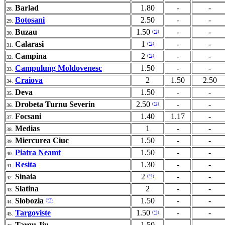
Barlad
1.80
-
-
28.
Botosani
2.50
-
-
29.
Buzau
1.50
-
-
(*1)
30.
Calarasi
1
-
-
(*1)
31.
Campina
2
-
-
(*1)
32.
Campulung Moldovenesc
1.50
-
-
33.
Craiova
2
1.50
2.50
34.
Deva
1.50
-
-
35.
Drobeta Turnu Severin
2.50
-
-
(*1)
36.
Focsani
1.40
1.17
-
37.
Medias
1
-
-
38.
Miercurea Ciuc
1.50
-
-
39.
Piatra Neamt
1.50
-
-
40.
Resita
1.30
-
-
41.
Sinaia
2
-
-
(*1)
42.
Slatina
2
-
-
43.
Slobozia
1.50
-
-
(*2)
44.
Targoviste
1.50
-
-
(*1)
45.
Targu Jiu
1.50
-
-