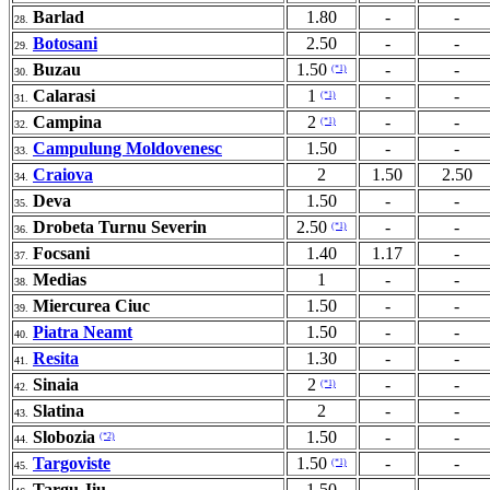
Barlad
1.80
-
-
28.
Botosani
2.50
-
-
29.
Buzau
1.50
-
-
(*1)
30.
Calarasi
1
-
-
(*1)
31.
Campina
2
-
-
(*1)
32.
Campulung Moldovenesc
1.50
-
-
33.
Craiova
2
1.50
2.50
34.
Deva
1.50
-
-
35.
Drobeta Turnu Severin
2.50
-
-
(*1)
36.
Focsani
1.40
1.17
-
37.
Medias
1
-
-
38.
Miercurea Ciuc
1.50
-
-
39.
Piatra Neamt
1.50
-
-
40.
Resita
1.30
-
-
41.
Sinaia
2
-
-
(*1)
42.
Slatina
2
-
-
43.
Slobozia
1.50
-
-
(*2)
44.
Targoviste
1.50
-
-
(*1)
45.
Targu Jiu
1.50
-
-