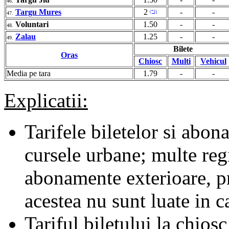
46.
Targu Mures
2
-
-
(*1)
47.
Voluntari
1.50
-
-
48.
Zalau
1.25
-
-
49.
Bilete
Oras
Chiosc
Multi
Vehicul
Media pe tara
1.79
-
-
Explicatii:
Tarifele biletelor si abona
cursele urbane; multe regii
abonamente exterioare, pr
acestea nu sunt luate in c
Tariful biletului la chiosc