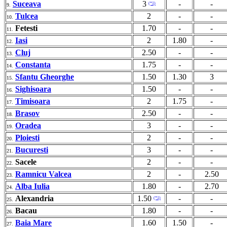
Suceava
3
-
-
(*1)
9.
Tulcea
2
-
-
10.
Fetesti
1.70
-
-
11.
Iasi
2
1.80
-
12.
Cluj
2.50
-
-
13.
Constanta
1.75
-
-
14.
Sfantu Gheorghe
1.50
1.30
3
15.
Sighisoara
1.50
-
-
16.
Timisoara
2
1.75
-
17.
Brasov
2.50
-
-
18.
Oradea
3
-
-
19.
Ploiesti
2
-
-
20.
Bucuresti
3
-
-
21.
Sacele
2
-
-
22.
Ramnicu Valcea
2
-
2.50
23.
Alba Iulia
1.80
-
2.70
24.
Alexandria
1.50
-
-
(*1)
25.
Bacau
1.80
-
-
26.
Baia Mare
1.60
1.50
-
27.