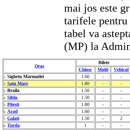
mai jos este gr
tarifele pentru
tabel va astep
(MP) la Admin
Bilete
Oras
Chiosc
Multi
Vehicul
Sighetu Marmatiei
1.60
-
-
1.
Satu Mare
1.80
-
-
2.
Braila
1.50
-
-
3.
Sibiu
1.50
-
-
4.
Pitesti
1.80
-
-
5.
Arad
1.60
-
-
6.
Galati
1.50
-
2
7.
Turda
1
-
-
8.