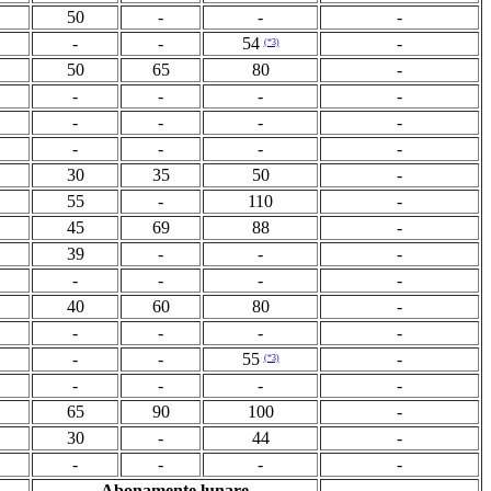
50
-
-
-
-
-
54
-
(*3)
50
65
80
-
-
-
-
-
-
-
-
-
-
-
-
-
30
35
50
-
55
-
110
-
45
69
88
-
39
-
-
-
-
-
-
-
40
60
80
-
-
-
-
-
-
-
55
-
(*3)
-
-
-
-
65
90
100
-
30
-
44
-
-
-
-
-
Abonamente lunare