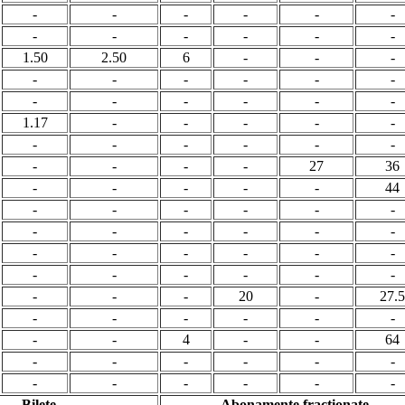
-
-
-
-
-
-
-
-
-
-
-
-
1.50
2.50
6
-
-
-
-
-
-
-
-
-
-
-
-
-
-
-
1.17
-
-
-
-
-
-
-
-
-
-
-
-
-
-
-
27
36
-
-
-
-
-
44
-
-
-
-
-
-
-
-
-
-
-
-
-
-
-
-
-
-
-
-
-
-
-
-
-
-
-
20
-
27.5
-
-
-
-
-
-
-
-
4
-
-
64
-
-
-
-
-
-
-
-
-
-
-
-
Bilete
Abonamente fractionate