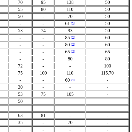
70
95
138
50
55
80
110
50
50
-
70
50
-
-
61
50
(*3)
53
74
93
50
-
-
85
60
(*3)
-
-
80
60
(*3)
-
-
65
65
(*3)
-
-
80
80
72
-
-
100
75
100
110
115.70
-
-
60
-
(*3)
30
-
-
-
53
75
105
-
50
-
-
-
-
-
-
-
63
81
-
-
35
-
70
-
-
-
-
-