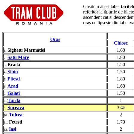
Gasiti in acest tabel
tarife
referitor la tipurile de bil
ascendent cat si descendent
oras ce lipseste din tabel 
Oras
Chiosc
Sighetu Marmatiei
1.60
1.
Satu Mare
1.80
2.
Braila
1.50
3.
Sibiu
1.50
4.
Pitesti
1.80
5.
Arad
1.60
6.
Galati
1.50
7.
Turda
1
8.
Suceava
3
(*1)
9.
Tulcea
2
10.
Fetesti
1.70
11.
Iasi
2
12.