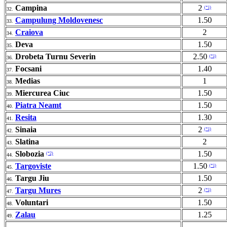
Campina
2
(*1)
32.
Campulung Moldovenesc
1.50
33.
Craiova
2
34.
Deva
1.50
35.
Drobeta Turnu Severin
2.50
(*1)
36.
Focsani
1.40
37.
Medias
1
38.
Miercurea Ciuc
1.50
39.
Piatra Neamt
1.50
40.
Resita
1.30
41.
Sinaia
2
(*1)
42.
Slatina
2
43.
Slobozia
1.50
(*2)
44.
Targoviste
1.50
(*1)
45.
Targu Jiu
1.50
46.
Targu Mures
2
(*1)
47.
Voluntari
1.50
48.
Zalau
1.25
49.