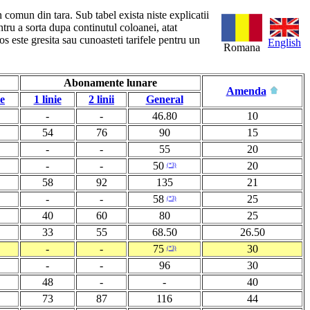
n comun din tara. Sub tabel exista niste explicatii
ntru a sorta dupa continutul coloanei, atat
s este gresita sau cunoasteti tarifele pentru un
English
Romana
Abonamente lunare
Amenda
le
1 linie
2 linii
General
-
-
46.80
10
54
76
90
15
-
-
55
20
-
-
50
20
(*3)
58
92
135
21
-
-
58
25
(*3)
40
60
80
25
33
55
68.50
26.50
-
-
75
30
(*3)
-
-
96
30
48
-
-
40
73
87
116
44