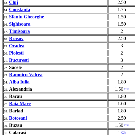
Cluj
2.50
13.
Constanta
1.75
14.
Sfantu Gheorghe
1.50
15.
Sighisoara
1.50
16.
Timisoara
2
17.
Brasov
2.50
18.
Oradea
3
19.
Ploiesti
2
20.
Bucuresti
3
21.
Sacele
2
22.
Ramnicu Valcea
2
23.
Alba Iulia
1.80
24.
Alexandria
1.50
(*1)
25.
Bacau
1.80
26.
Baia Mare
1.60
27.
Barlad
1.80
28.
Botosani
2.50
29.
Buzau
1.50
(*1)
30.
Calarasi
1
(*1)
31.