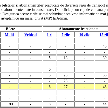
le biletelor si abonamentelor
practicate de diversele regii de transport i
ete si abonamente luate in considerare. Dati click pe un cap de coloana pe
. Desigur ca aceste tarife se mai schimba; daca vreo informatie de mai jo
va asteptam cu un mesaj privat (MP) la Admin.
Bilete
Abonamente fractionate
Multi
Vehicul
1 zi
7 zile
10 zile
15 zi
-
-
-
-
-
-
-
-
5
-
-
45
-
-
-
-
-
-
-
-
5
18
-
30
-
-
-
-
-
-
-
-
6
-
-
-
-
2
5
25
-
55
-
-
-
23
-
-
-
-
6
27
-
46
-
-
-
-
-
-
-
-
-
-
-
-
1.80
-
8
-
-
44