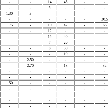
-
-
14
45
-
-
-
-
5
-
-
-
1.30
3
-
-
-
-
-
-
-
-
-
30.5
1.75
-
10
42
-
66
-
-
12
-
-
-
-
-
15
40
-
-
-
-
7
20
-
-
-
-
8
30
-
-
-
-
-
19
-
-
-
2.50
-
-
-
-
-
2.70
-
18
-
32
-
-
-
-
-
-
-
-
-
-
-
-
1.50
-
-
-
-
-
-
-
-
-
-
-
-
-
-
-
-
-
-
-
-
-
-
-
-
-
-
-
-
-