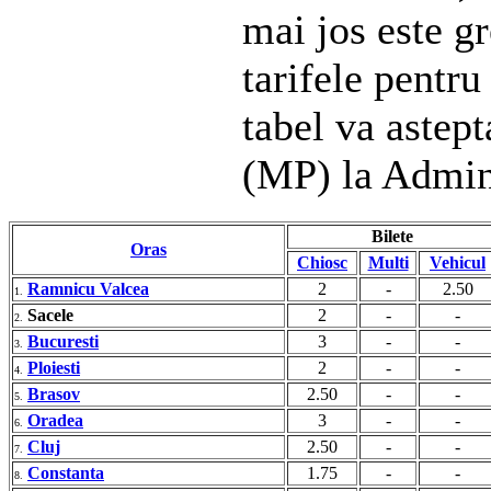
mai jos este gr
tarifele pentru
tabel va astep
(MP) la Admin
Bilete
Oras
Chiosc
Multi
Vehicul
Ramnicu Valcea
2
-
2.50
1.
Sacele
2
-
-
2.
Bucuresti
3
-
-
3.
Ploiesti
2
-
-
4.
Brasov
2.50
-
-
5.
Oradea
3
-
-
6.
Cluj
2.50
-
-
7.
Constanta
1.75
-
-
8.