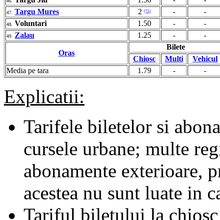
46.
Targu Mures
2
-
-
(*1)
47.
Voluntari
1.50
-
-
48.
Zalau
1.25
-
-
49.
Bilete
Oras
Chiosc
Multi
Vehicul
Media pe tara
1.79
-
-
Explicatii:
Tarifele biletelor si abona
cursele urbane; multe regii
abonamente exterioare, pr
acestea nu sunt luate in c
Tariful biletului la chiosc