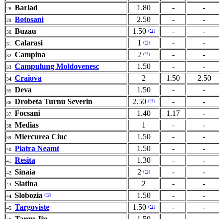
Barlad
1.80
-
-
28.
Botosani
2.50
-
-
29.
Buzau
1.50
-
-
(*1)
30.
Calarasi
1
-
-
(*1)
31.
Campina
2
-
-
(*1)
32.
Campulung Moldovenesc
1.50
-
-
33.
Craiova
2
1.50
2.50
34.
Deva
1.50
-
-
35.
Drobeta Turnu Severin
2.50
-
-
(*1)
36.
Focsani
1.40
1.17
-
37.
Medias
1
-
-
38.
Miercurea Ciuc
1.50
-
-
39.
Piatra Neamt
1.50
-
-
40.
Resita
1.30
-
-
41.
Sinaia
2
-
-
(*1)
42.
Slatina
2
-
-
43.
Slobozia
1.50
-
-
(*2)
44.
Targoviste
1.50
-
-
(*1)
45.
Targu Jiu
1.50
-
-