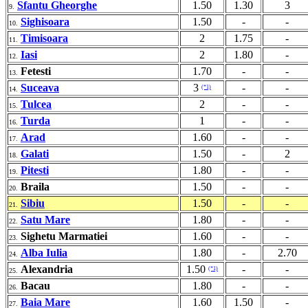
Sfantu Gheorghe
1.50
1.30
3
9.
Sighisoara
1.50
-
-
10.
Timisoara
2
1.75
-
11.
Iasi
2
1.80
-
12.
Fetesti
1.70
-
-
13.
Suceava
3
-
-
(*1)
14.
Tulcea
2
-
-
15.
Turda
1
-
-
16.
Arad
1.60
-
-
17.
Galati
1.50
-
2
18.
Pitesti
1.80
-
-
19.
Braila
1.50
-
-
20.
Sibiu
1.50
-
-
21.
Satu Mare
1.80
-
-
22.
Sighetu Marmatiei
1.60
-
-
23.
Alba Iulia
1.80
-
2.70
24.
Alexandria
1.50
-
-
(*1)
25.
Bacau
1.80
-
-
26.
Baia Mare
1.60
1.50
-
27.