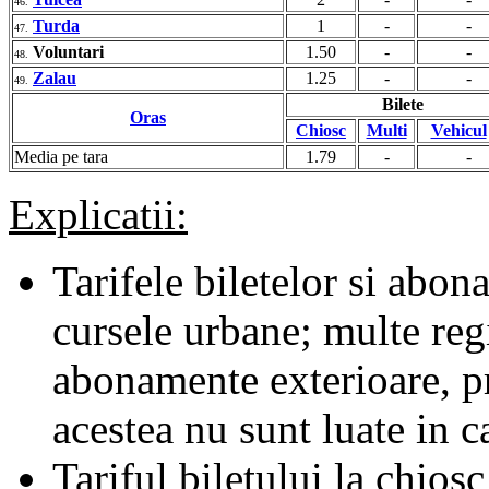
46.
Turda
1
-
-
47.
Voluntari
1.50
-
-
48.
Zalau
1.25
-
-
49.
Bilete
Oras
Chiosc
Multi
Vehicul
Media pe tara
1.79
-
-
Explicatii:
Tarifele biletelor si abona
cursele urbane; multe regii
abonamente exterioare, pr
acestea nu sunt luate in c
Tariful biletului la chiosc