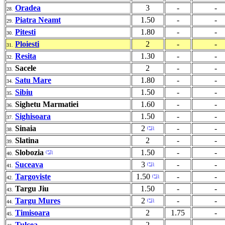
Oradea
3
-
-
28.
Piatra Neamt
1.50
-
-
29.
Pitesti
1.80
-
-
30.
Ploiesti
2
-
-
31.
Resita
1.30
-
-
32.
Sacele
2
-
-
33.
Satu Mare
1.80
-
-
34.
Sibiu
1.50
-
-
35.
Sighetu Marmatiei
1.60
-
-
36.
Sighisoara
1.50
-
-
37.
Sinaia
2
-
-
(*1)
38.
Slatina
2
-
-
39.
Slobozia
1.50
-
-
(*2)
40.
Suceava
3
-
-
(*1)
41.
Targoviste
1.50
-
-
(*1)
42.
Targu Jiu
1.50
-
-
43.
Targu Mures
2
-
-
(*1)
44.
Timisoara
2
1.75
-
45.
Tulcea
2
-
-