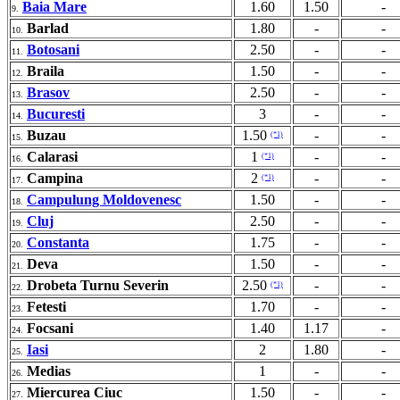
Baia Mare
1.60
1.50
-
9.
Barlad
1.80
-
-
10.
Botosani
2.50
-
-
11.
Braila
1.50
-
-
12.
Brasov
2.50
-
-
13.
Bucuresti
3
-
-
14.
Buzau
1.50
-
-
(*1)
15.
Calarasi
1
-
-
(*1)
16.
Campina
2
-
-
(*1)
17.
Campulung Moldovenesc
1.50
-
-
18.
Cluj
2.50
-
-
19.
Constanta
1.75
-
-
20.
Deva
1.50
-
-
21.
Drobeta Turnu Severin
2.50
-
-
(*1)
22.
Fetesti
1.70
-
-
23.
Focsani
1.40
1.17
-
24.
Iasi
2
1.80
-
25.
Medias
1
-
-
26.
Miercurea Ciuc
1.50
-
-
27.