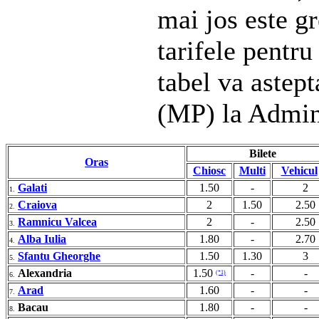
mai jos este gr
tarifele pentru
tabel va astep
(MP) la Admin
Bilete
Oras
Chiosc
Multi
Vehicul
Galati
1.50
-
2
1.
Craiova
2
1.50
2.50
2.
Ramnicu Valcea
2
-
2.50
3.
Alba Iulia
1.80
-
2.70
4.
Sfantu Gheorghe
1.50
1.30
3
5.
Alexandria
1.50
-
-
(*1)
6.
Arad
1.60
-
-
7.
Bacau
1.80
-
-
8.