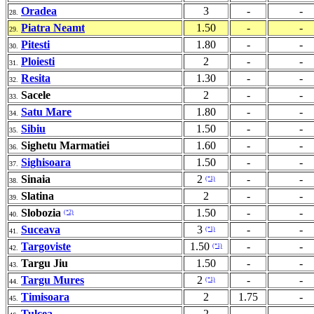
Oradea
3
-
-
28.
Piatra Neamt
1.50
-
-
29.
Pitesti
1.80
-
-
30.
Ploiesti
2
-
-
31.
Resita
1.30
-
-
32.
Sacele
2
-
-
33.
Satu Mare
1.80
-
-
34.
Sibiu
1.50
-
-
35.
Sighetu Marmatiei
1.60
-
-
36.
Sighisoara
1.50
-
-
37.
Sinaia
2
-
-
(*1)
38.
Slatina
2
-
-
39.
Slobozia
1.50
-
-
(*2)
40.
Suceava
3
-
-
(*1)
41.
Targoviste
1.50
-
-
(*1)
42.
Targu Jiu
1.50
-
-
43.
Targu Mures
2
-
-
(*1)
44.
Timisoara
2
1.75
-
45.
Tulcea
2
-
-