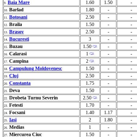
Baia Mare
1.60
1.50
-
9.
Barlad
1.80
-
-
10.
Botosani
2.50
-
-
11.
Braila
1.50
-
-
12.
Brasov
2.50
-
-
13.
Bucuresti
3
-
-
14.
Buzau
1.50
-
-
(*1)
15.
Calarasi
1
-
-
(*1)
16.
Campina
2
-
-
(*1)
17.
Campulung Moldovenesc
1.50
-
-
18.
Cluj
2.50
-
-
19.
Constanta
1.75
-
-
20.
Deva
1.50
-
-
21.
Drobeta Turnu Severin
2.50
-
-
(*1)
22.
Fetesti
1.70
-
-
23.
Focsani
1.40
1.17
-
24.
Iasi
2
1.80
-
25.
Medias
1
-
-
26.
Miercurea Ciuc
1.50
-
-
27.