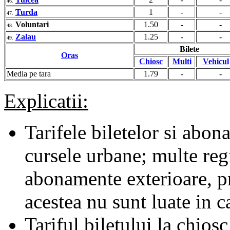
46.
Turda
1
-
-
47.
Voluntari
1.50
-
-
48.
Zalau
1.25
-
-
49.
Bilete
Oras
Chiosc
Multi
Vehicul
Media pe tara
1.79
-
-
Explicatii:
Tarifele biletelor si abona
cursele urbane; multe regii
abonamente exterioare, pr
acestea nu sunt luate in c
Tariful biletului la chiosc