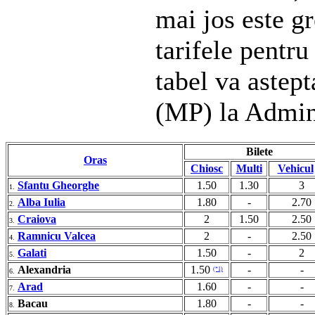
mai jos este gr
tarifele pentru
tabel va astep
(MP) la Admin
Bilete
Oras
Chiosc
Multi
Vehicul
Sfantu Gheorghe
1.50
1.30
3
1.
Alba Iulia
1.80
-
2.70
2.
Craiova
2
1.50
2.50
3.
Ramnicu Valcea
2
-
2.50
4.
Galati
1.50
-
2
5.
Alexandria
1.50
-
-
(*1)
6.
Arad
1.60
-
-
7.
Bacau
1.80
-
-
8.