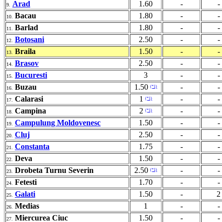
Arad
1.60
-
-
9.
Bacau
1.80
-
-
10.
Barlad
1.80
-
-
11.
Botosani
2.50
-
-
12.
Braila
1.50
-
-
13.
Brasov
2.50
-
-
14.
Bucuresti
3
-
-
15.
Buzau
1.50
-
-
(*1)
16.
Calarasi
1
-
-
(*1)
17.
Campina
2
-
-
(*1)
18.
Campulung Moldovenesc
1.50
-
-
19.
Cluj
2.50
-
-
20.
Constanta
1.75
-
-
21.
Deva
1.50
-
-
22.
Drobeta Turnu Severin
2.50
-
-
(*1)
23.
Fetesti
1.70
-
-
24.
Galati
1.50
-
2
25.
Medias
1
-
-
26.
Miercurea Ciuc
1.50
-
-
27.