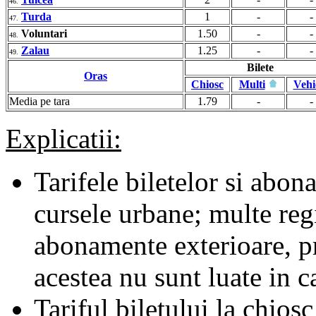
46.
Turda
1
-
-
47.
Voluntari
1.50
-
-
48.
Zalau
1.25
-
-
49.
Bilete
Oras
Chiosc
Multi
Vehi
Media pe tara
1.79
-
-
Explicatii:
Tarifele biletelor si abona
cursele urbane; multe regii
abonamente exterioare, pr
acestea nu sunt luate in c
Tariful biletului la chiosc