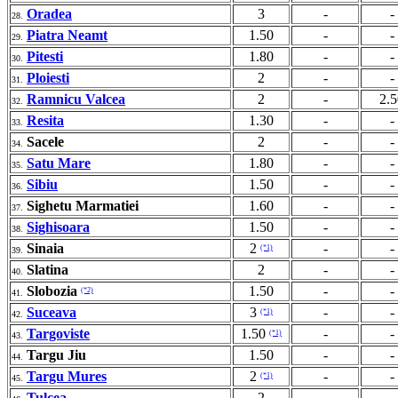
Oradea
3
-
-
28.
Piatra Neamt
1.50
-
-
29.
Pitesti
1.80
-
-
30.
Ploiesti
2
-
-
31.
Ramnicu Valcea
2
-
2.5
32.
Resita
1.30
-
-
33.
Sacele
2
-
-
34.
Satu Mare
1.80
-
-
35.
Sibiu
1.50
-
-
36.
Sighetu Marmatiei
1.60
-
-
37.
Sighisoara
1.50
-
-
38.
Sinaia
2
-
-
(*1)
39.
Slatina
2
-
-
40.
Slobozia
1.50
-
-
(*2)
41.
Suceava
3
-
-
(*1)
42.
Targoviste
1.50
-
-
(*1)
43.
Targu Jiu
1.50
-
-
44.
Targu Mures
2
-
-
(*1)
45.
Tulcea
2
-
-