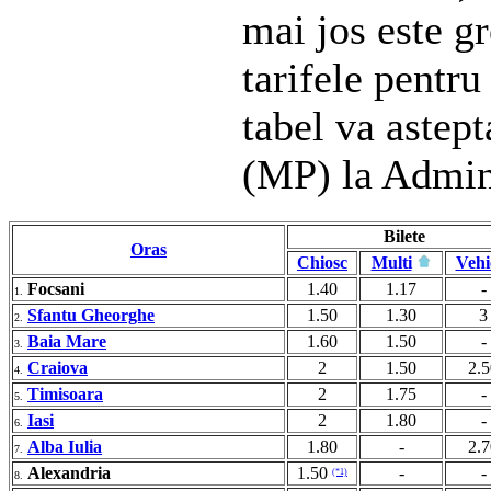
mai jos este gr
tarifele pentru
tabel va astep
(MP) la Admin
Bilete
Oras
Chiosc
Multi
Vehi
Focsani
1.40
1.17
-
1.
Sfantu Gheorghe
1.50
1.30
3
2.
Baia Mare
1.60
1.50
-
3.
Craiova
2
1.50
2.5
4.
Timisoara
2
1.75
-
5.
Iasi
2
1.80
-
6.
Alba Iulia
1.80
-
2.7
7.
Alexandria
1.50
-
-
(*1)
8.