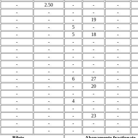
-
2.50
-
-
-
-
-
-
-
-
-
-
-
19
-
-
-
5
-
-
-
-
5
18
-
-
-
-
-
-
-
-
-
-
-
-
-
-
-
-
-
-
-
-
-
-
-
-
-
-
-
-
6
27
-
-
-
-
20
-
-
-
-
-
-
-
-
4
-
-
-
-
-
-
-
-
-
-
23
-
-
-
-
-
-
-
-
-
-
-
Bilete
Abonamente fractionate