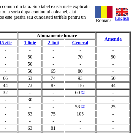
n comun din tara. Sub tabel exista niste explicatii
ntru a sorta dupa continutul coloanei, atat
s este gresita sau cunoasteti tarifele pentru un
English
Romana
Abonamente lunare
Amenda
15 zile
1 linie
2 linii
General
-
-
-
-
-
-
50
-
70
50
-
50
-
-
-
-
50
65
80
-
66
53
74
93
50
44
73
87
116
44
32
-
-
60
-
(*3)
-
30
-
-
-
-
-
-
58
25
(*3)
-
53
75
105
-
-
-
-
-
-
-
63
81
-
-