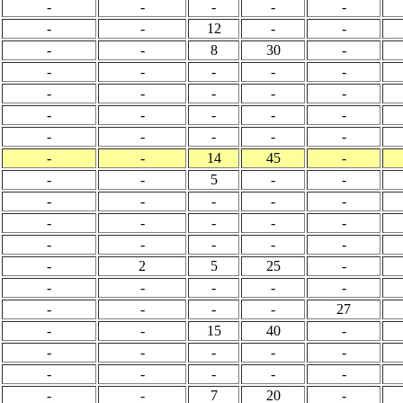
-
-
-
-
-
-
-
12
-
-
-
-
8
30
-
-
-
-
-
-
-
-
-
-
-
-
-
-
-
-
-
-
-
-
-
-
-
14
45
-
-
-
5
-
-
-
-
-
-
-
-
-
-
-
-
-
-
-
-
-
-
2
5
25
-
-
-
-
-
-
-
-
-
-
27
-
-
15
40
-
-
-
-
-
-
-
-
-
-
-
-
-
7
20
-