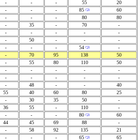
-
-
-
55
20
-
-
-
85
60
(*3)
-
-
-
80
80
-
35
-
70
-
-
-
-
-
-
-
50
-
-
-
-
-
-
54
-
(*3)
-
70
95
138
50
-
55
80
110
50
-
-
-
-
-
-
-
-
-
-
-
48
-
-
40
55
40
60
80
25
-
30
35
50
-
36
55
-
110
-
-
-
-
80
60
(*3)
44
45
69
88
-
-
58
92
135
21
-
-
-
65
65
(*3)