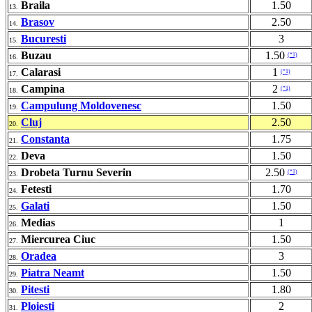
Braila
1.50
13.
Brasov
2.50
14.
Bucuresti
3
15.
Buzau
1.50
(*1)
16.
Calarasi
1
(*1)
17.
Campina
2
(*1)
18.
Campulung Moldovenesc
1.50
19.
Cluj
2.50
20.
Constanta
1.75
21.
Deva
1.50
22.
Drobeta Turnu Severin
2.50
(*1)
23.
Fetesti
1.70
24.
Galati
1.50
25.
Medias
1
26.
Miercurea Ciuc
1.50
27.
Oradea
3
28.
Piatra Neamt
1.50
29.
Pitesti
1.80
30.
Ploiesti
2
31.