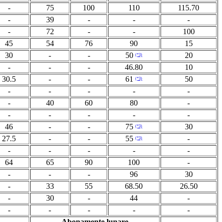
-
75
100
110
115.70
-
39
-
-
-
-
72
-
-
100
45
54
76
90
15
30
-
-
50
20
(*3)
-
-
-
46.80
10
30.5
-
-
61
50
(*3)
-
-
-
-
-
-
40
60
80
-
-
-
-
-
-
46
-
-
75
30
(*3)
27.5
-
-
55
-
(*3)
-
-
-
-
-
64
65
90
100
-
-
-
-
96
30
-
33
55
68.50
26.50
-
30
-
44
-
-
-
-
-
-
Abonamente lunare