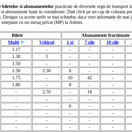
le biletelor si abonamentelor
practicate de diversele regii de transport i
ete si abonamente luate in considerare. Dati click pe un cap de coloana pe
. Desigur ca aceste tarife se mai schimba; daca vreo informatie de mai jo
va asteptam cu un mesaj privat (MP) la Admin.
Bilete
Abonamente fractionate
Multi
Vehicul
1 zi
7 zile
10 zile
1.17
-
-
-
-
1.30
3
-
-
-
1.50
-
-
-
-
1.50
2.50
6
-
-
1.75
-
10
42
-
1.80
-
8
-
-
-
2.70
-
18
-
-
-
-
-
-
-
-
6
-
-
-
-
-
-
-
-
-
-
-
-
-
-
-
-
-