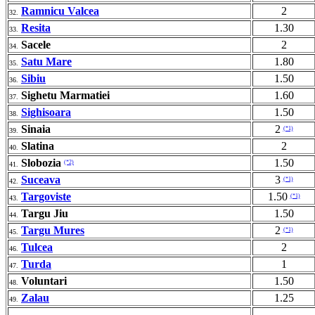
Ramnicu Valcea
2
32.
Resita
1.30
33.
Sacele
2
34.
Satu Mare
1.80
35.
Sibiu
1.50
36.
Sighetu Marmatiei
1.60
37.
Sighisoara
1.50
38.
Sinaia
2
(*1)
39.
Slatina
2
40.
Slobozia
1.50
(*2)
41.
Suceava
3
(*1)
42.
Targoviste
1.50
(*1)
43.
Targu Jiu
1.50
44.
Targu Mures
2
(*1)
45.
Tulcea
2
46.
Turda
1
47.
Voluntari
1.50
48.
Zalau
1.25
49.