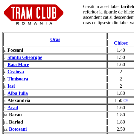
Gasiti in acest tabel
tarife
referitor la tipurile de bil
ascendent cat si descendent
oras ce lipseste din tabel 
Oras
Chiosc
Focsani
1.40
1.
Sfantu Gheorghe
1.50
2.
Baia Mare
1.60
3.
Craiova
2
4.
Timisoara
2
5.
Iasi
2
6.
Alba Iulia
1.80
7.
Alexandria
1.50
(*1)
8.
Arad
1.60
9.
Bacau
1.80
10.
Barlad
1.80
11.
Botosani
2.50
12.